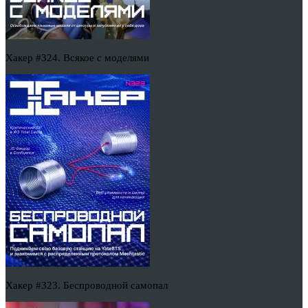
Хакер #324. Всякое с моделями
Хакер #323. Беспроводной самопал