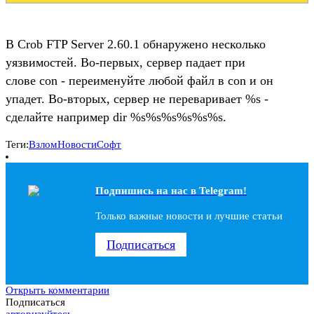
В Crob FTP Server 2.60.1 обнаружено несколько
уязвимостей. Во-первых, сервер падает при
слове con - переименуйте любой файл в con и он
упадет. Во-вторых, сервер не переваривает %s -
сделайте например dir %s%s%s%s%s%s.
Теги:
Взлом
Новости
Софт
Подпишись на наc в Telegram!
Только важные новости и лучшие статьи
Подписаться
Открыть комментарии
Подписаться