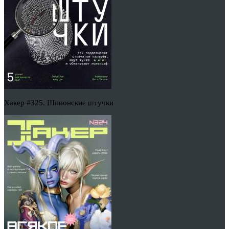
Хакер #325. Шпионские штучки