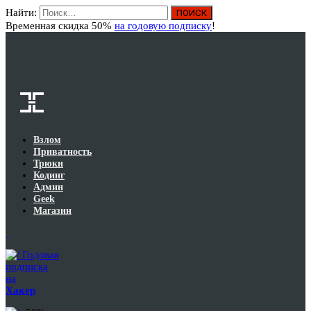
Найти:
Вход
Временная скидка 50%
на годовую подписку
!
Взлом
Приватность
Трюки
Кодинг
Админ
Geek
Магазин
Годовая
подписка
на
Хакер