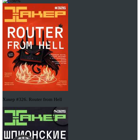
-50%
Хакер #326. Router from Hell