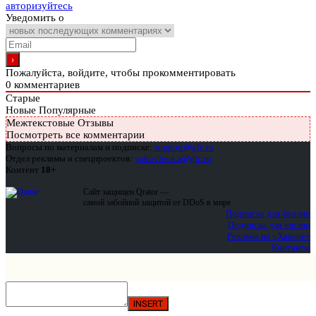
авторизуйтесь
Уведомить о
Пожалуйста, войдите, чтобы прокомментировать
0
комментариев
Старые
Новые
Популярные
Межтекстовые Отзывы
Посмотреть все комментарии
Вопросы по материалам и подписке:
support@glc.ru
Отдел рекламы и спецпроектов:
yakovleva.a@glc.ru
Контент
18+
Сайт защищен Qrator —
самой забойной защитой от DDoS в мире
Подписка для физлиц
Подписка для юрлиц
Реклама на «Хакере»
Контакты
INSERT