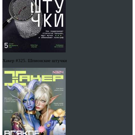
Хакер #325. Шпионские штучки