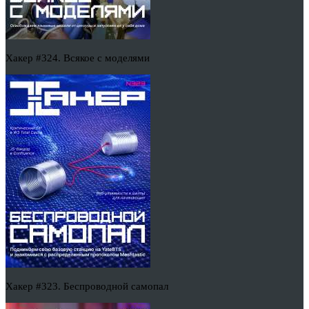
Хакер #324. Всякое с моделями
Хакер #323. Беспроводной самопал