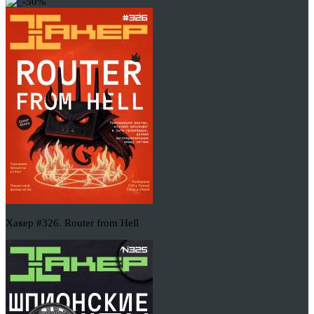
-50%
Хакер #326. Router from Hell