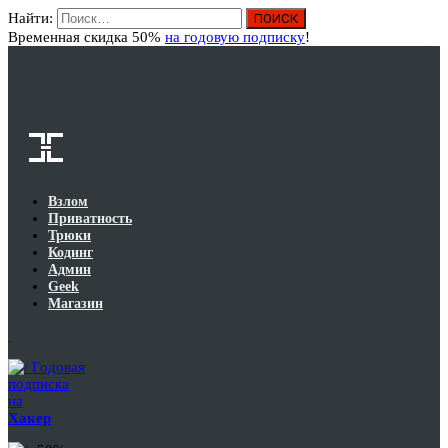
Найти:
Вход
Временная скидка 50%
на годовую подписку
!
Взлом
Приватность
Трюки
Кодинг
Админ
Geek
Магазин
Годовая
подписка
на
Хакер