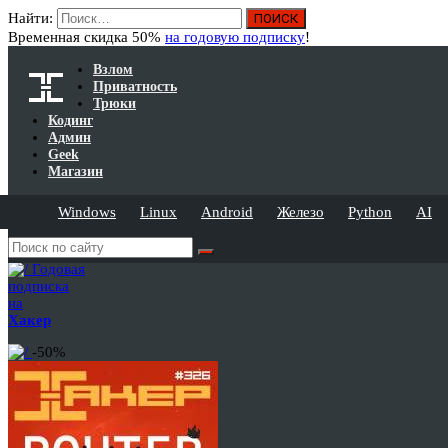
Найти:
Временная скидка 50%
на годовую подписку
!
Взлом
Приватность
Трюки
Кодинг
Админ
Geek
Магазин
Windows
Linux
Android
Железо
Python
AI
Годовая
подписка
на
Хакер
-50%