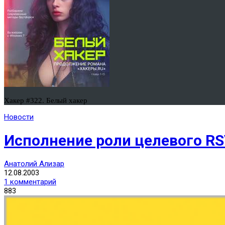
Хакер #322. Белый хакер
Новости
Исполнение роли целевого RSV
Анатолий Ализар
12.08.2003
1 комментарий
883