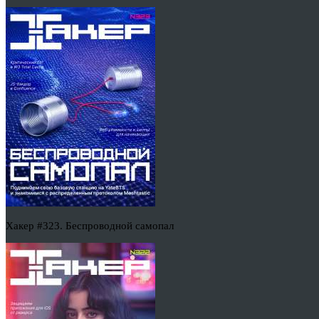
Хакер #323. Беспроводной самопал