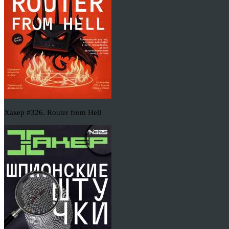
Хакер #326. Router from Hell