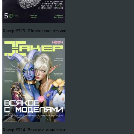
Хакер #325. Шпионские штучки
Хакер #324. Всякое с моделями