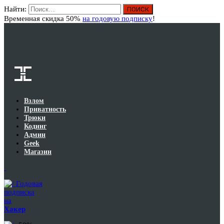
Найти:
Вход
Временная скидка 50%
на годовую подписку
!
Взлом
Приватность
Трюки
Кодинг
Админ
Geek
Магазин
Годовая
подписка
на
Хакер