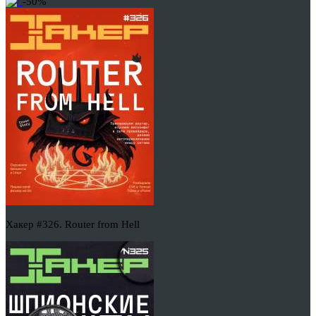
-50%
Хакер #326. Router from Hell