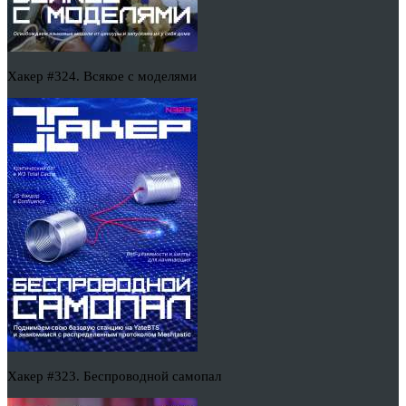
Хакер #324. Всякое с моделями
Хакер #323. Беспроводной самопал