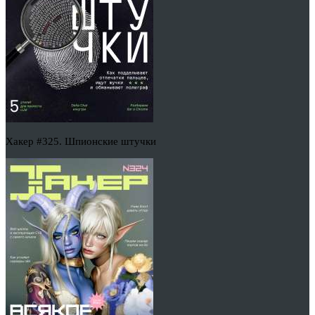
Хакер #325. Шпионские штучки