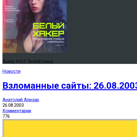
Хакер #322. Белый хакер
Новости
Взломанные сайты: 26.08.200
Анатолий Ализар
26.08.2003
Комментарии
776