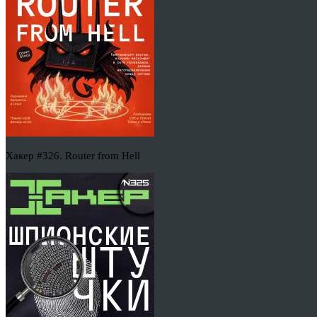
Хакер #326. Router from Hell