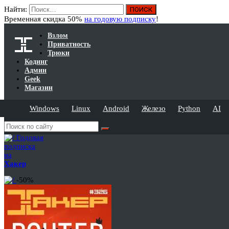
Найти:
Временная скидка 50%
на годовую подписку
!
Взлом
Приватность
Трюки
Кодинг
Админ
Geek
Магазин
Windows
Linux
Android
Железо
Python
AI
Годовая
подписка
на
Хакер
-50%