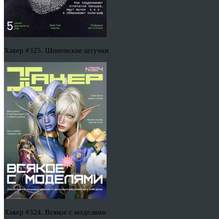
Хакер #325. Шпионские штучки
Хакер #324. Всякое с моделями