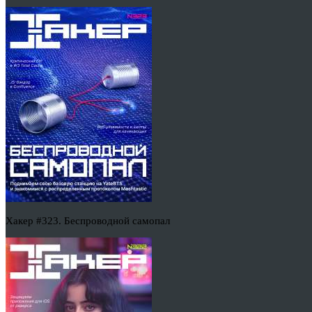
Хакер #323. Беспроводной самопал