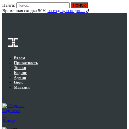
Найти:
Вход
Временная скидка 50%
на годовую подписку
!
Взлом
Приватность
Трюки
Кодинг
Админ
Geek
Магазин
Годовая
подписка
на
Хакер