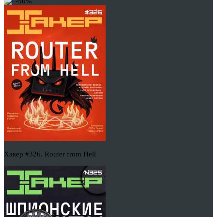
-50%
Хакер #326. Router from Hell