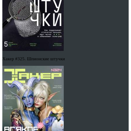
Хакер #325. Шпионские штучки