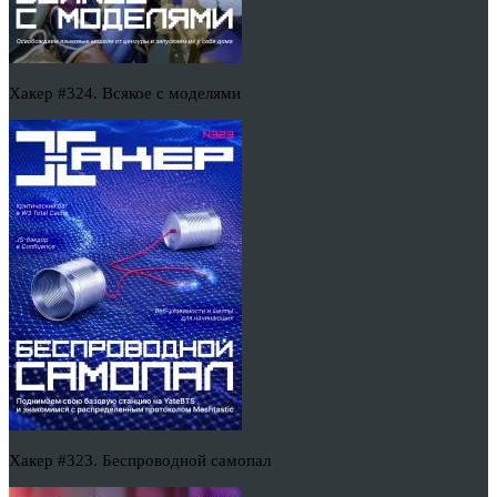
Хакер #324. Всякое с моделями
Хакер #323. Беспроводной самопал