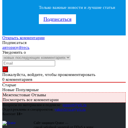
Только важные новости и лучшие статьи
Подписаться
Открыть комментарии
Подписаться
авторизуйтесь
Уведомить о
Пожалуйста, войдите, чтобы прокомментировать
0
комментариев
Старые
Новые
Популярные
Межтекстовые Отзывы
Посмотреть все комментарии
Вопросы по материалам и подписке:
support@glc.ru
Отдел рекламы и спецпроектов:
yakovleva.a@glc.ru
Контент
18+
Сайт защищен Qrator —
самой забойной защитой от DDoS в мире