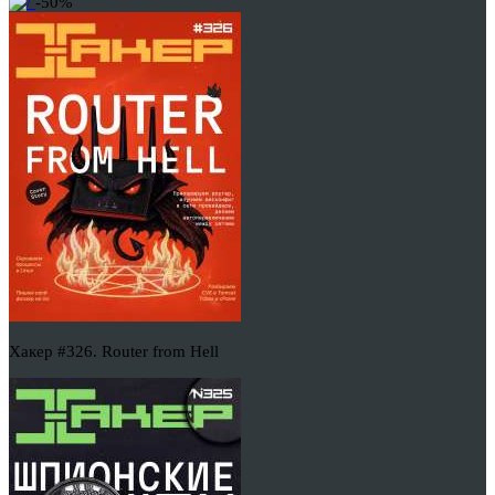
-50%
Хакер #326. Router from Hell