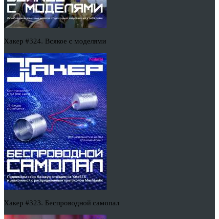
Хакер #324. Всякое с моделями
Хакер #323. Беспроводной самопал