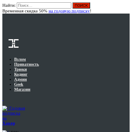
Найти:
Вход
Временная скидка 50%
на годовую подписку
!
Взлом
Приватность
Трюки
Кодинг
Админ
Geek
Магазин
Годовая
подписка
на
Хакер