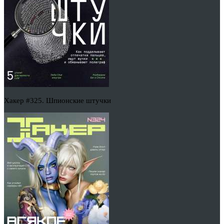
Хакер #325. Шпионские штучки