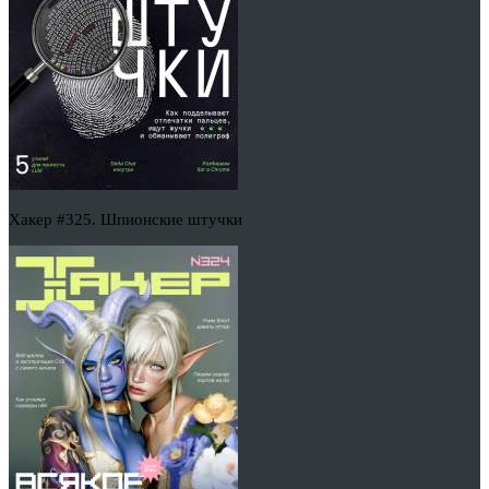
Хакер #325. Шпионские штучки