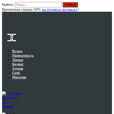
Найти:
Вход
Временная скидка 50%
на годовую подписку
!
Взлом
Приватность
Трюки
Кодинг
Админ
Geek
Магазин
Годовая
подписка
на
Хакер