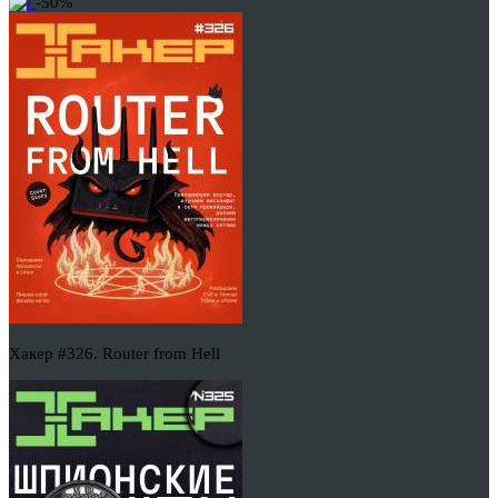
-50%
Хакер #326. Router from Hell