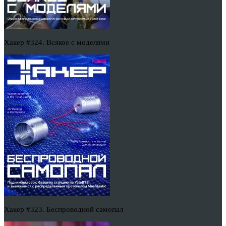
Хакер #324. Всякое с моделями
Хакер #323. Беспроводной самопал