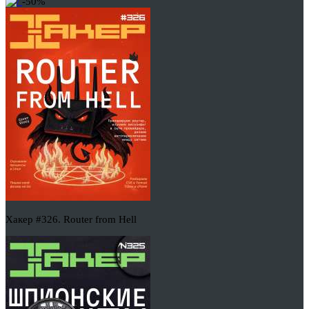
-50%
Хакер #326. Router from Hell