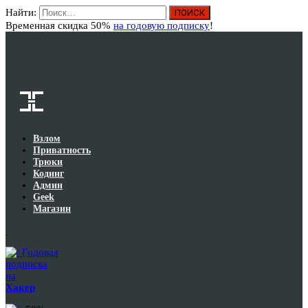
Найти:
Вход
Временная скидка 50%
на годовую подписку
!
Взлом
Приватность
Трюки
Кодинг
Админ
Geek
Магазин
Годовая
подписка
на
Хакер