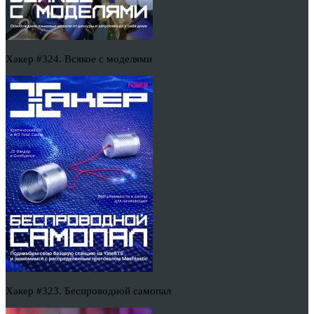
Хакер #324. Всякое с моделями
Хакер #323. Беспроводной самопал