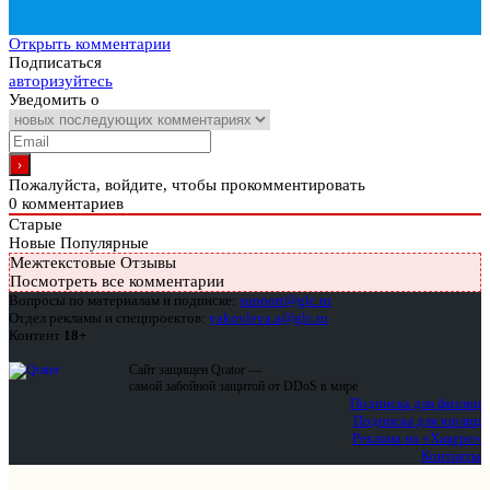
Открыть комментарии
Подписаться
авторизуйтесь
Уведомить о
Пожалуйста, войдите, чтобы прокомментировать
0
комментариев
Старые
Новые
Популярные
Межтекстовые Отзывы
Посмотреть все комментарии
Вопросы по материалам и подписке:
support@glc.ru
Отдел рекламы и спецпроектов:
yakovleva.a@glc.ru
Контент
18+
Сайт защищен Qrator —
самой забойной защитой от DDoS в мире
Подписка для физлиц
Подписка для юрлиц
Реклама на «Хакере»
Контакты