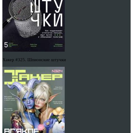
Хакер #325. Шпионские штучки