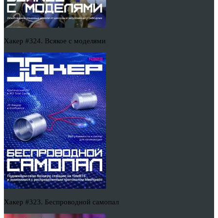
Хакер #324. Всякое с моделями
Хакер #323. Беспроводной самопал