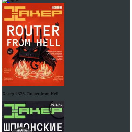
-50%
Хакер #326. Router from Hell