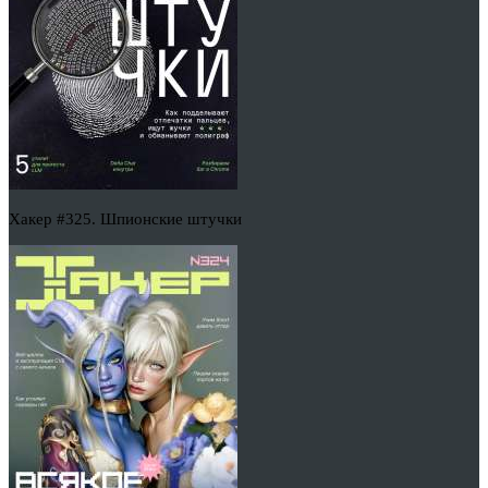
Хакер #325. Шпионские штучки