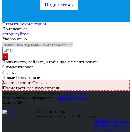
Подписаться
Открыть комментарии
Подписаться
авторизуйтесь
Уведомить о
Пожалуйста, войдите, чтобы прокомментировать
0
комментариев
Старые
Новые
Популярные
Межтекстовые Отзывы
Посмотреть все комментарии
Вопросы по материалам и подписке:
support@glc.ru
Отдел рекламы и спецпроектов:
yakovleva.a@glc.ru
Контент
18+
Сайт защищен Qrator —
самой забойной защитой от DDoS в мире
Подписка для физлиц
Подписка для юрлиц
Реклама на «Хакере»