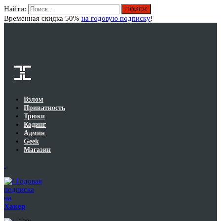
Найти:
Вход
Временная скидка 50%
на годовую подписку
!
Взлом
Приватность
Трюки
Кодинг
Админ
Geek
Магазин
Годовая
подписка
на
Хакер