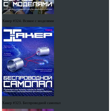
Хакер #324. Всякое с моделями
Хакер #323. Беспроводной самопал