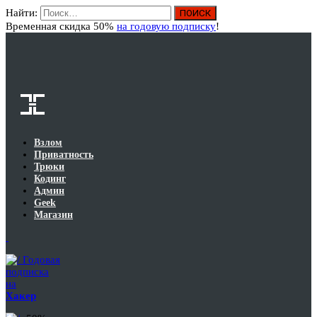
Найти:
Вход
Временная скидка 50%
на годовую подписку
!
Взлом
Приватность
Трюки
Кодинг
Админ
Geek
Магазин
Годовая
подписка
на
Хакер