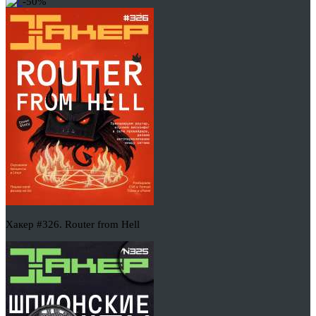
-50%
Хакер #326. Router from Hell