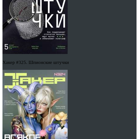
Хакер #325. Шпионские штучки