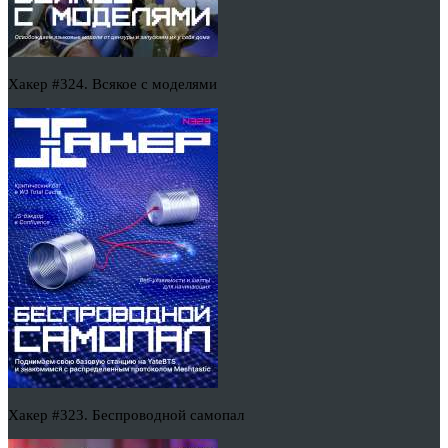
Хакер #324. Всякое с моделями
Хакер #323. Беспроводной самопал