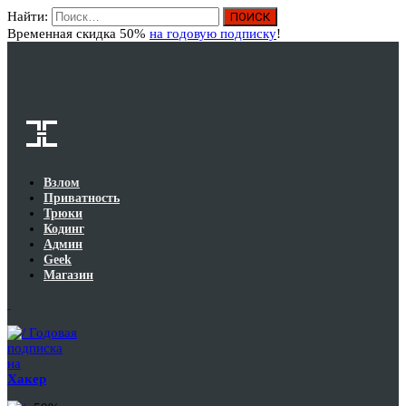
Найти:
Вход
Временная скидка 50%
на годовую подписку
!
Взлом
Приватность
Трюки
Кодинг
Админ
Geek
Магазин
Годовая
подписка
на
Хакер