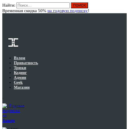
Найти:
Вход
Временная скидка 50%
на годовую подписку
!
Взлом
Приватность
Трюки
Кодинг
Админ
Geek
Магазин
Годовая
подписка
на
Хакер