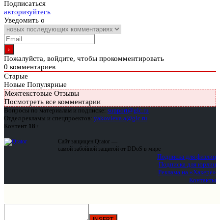
Подписаться
авторизуйтесь
Уведомить о
Пожалуйста, войдите, чтобы прокомментировать
0
комментариев
Старые
Новые
Популярные
Межтекстовые Отзывы
Посмотреть все комментарии
Вопросы по материалам и подписке:
support@glc.ru
Отдел рекламы и спецпроектов:
yakovleva.a@glc.ru
Контент
18+
Сайт защищен Qrator —
самой забойной защитой от DDoS в мире
Подписка для физлиц
Подписка для юрлиц
Реклама на «Хакере»
Контакты
INSERT