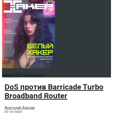
Хакер #322. Белый хакер
DoS против Barricade Turbo
Broadband Router
Анатолий Ализар
02.10.2003