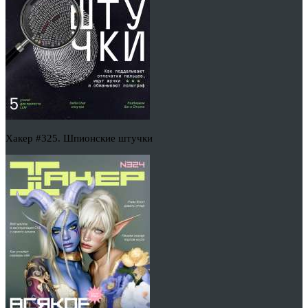
Хакер #325. Шпионские штучки