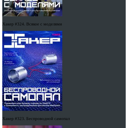
Хакер #324. Всякое с моделями
Хакер #323. Беспроводной самопал