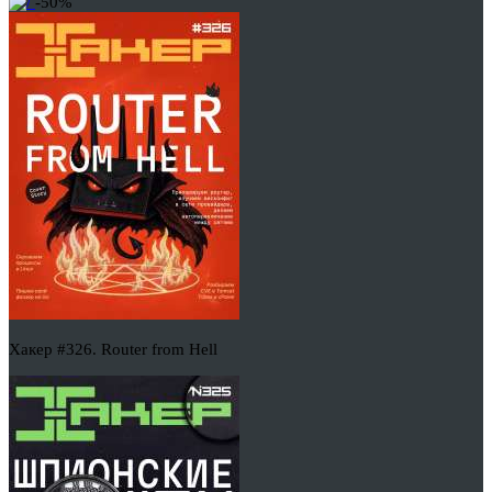
-50%
Хакер #326. Router from Hell