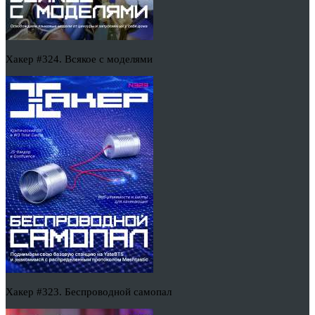
Хакер #324. Всякое с моделями
Хакер #323. Беспроводной самопал