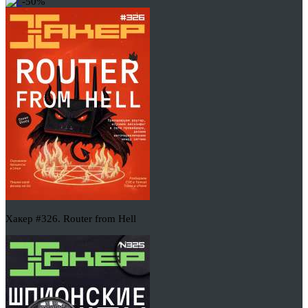
-50%
Хакер #326. Router from Hell