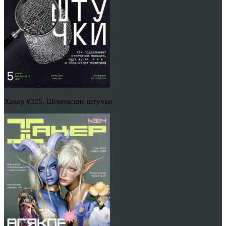
Хакер #325. Шпионские штучки