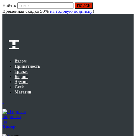
Найти:
Вход
Временная скидка 50%
на годовую подписку
!
Взлом
Приватность
Трюки
Кодинг
Админ
Geek
Магазин
Годовая
подписка
на
Хакер