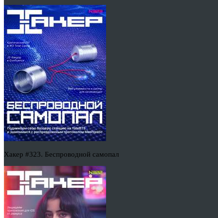
Хакер #323. Беспроводной самопал