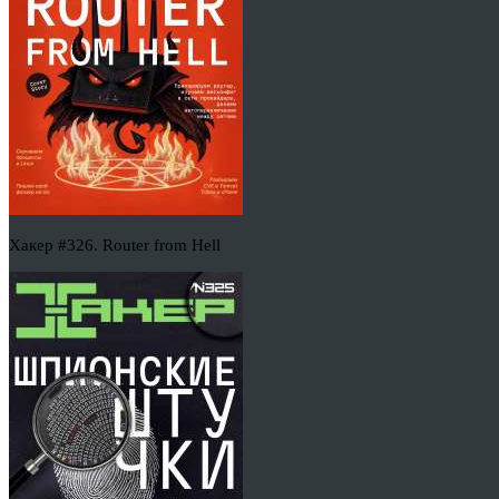
Хакер #326. Router from Hell