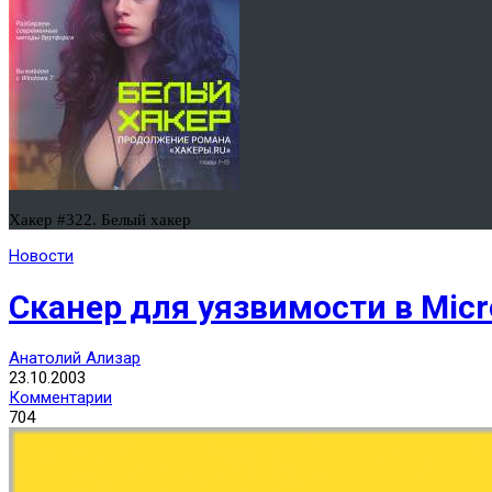
Хакер #322. Белый хакер
Новости
Сканер для уязвимости в Micr
Анатолий Ализар
23.10.2003
Комментарии
704