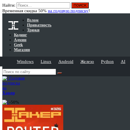
Найти:
Временная скидка 50%
на годовую подписку
!
Взлом
Приватность
Трюки
Кодинг
Админ
Geek
Магазин
Windows
Linux
Android
Железо
Python
AI
Годовая
подписка
на
Хакер
-50%