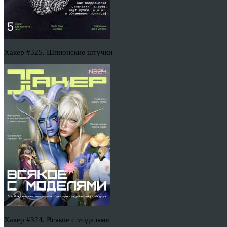
Хакер #325. Шпионские штучки
Хакер #324. Всякое с моделями