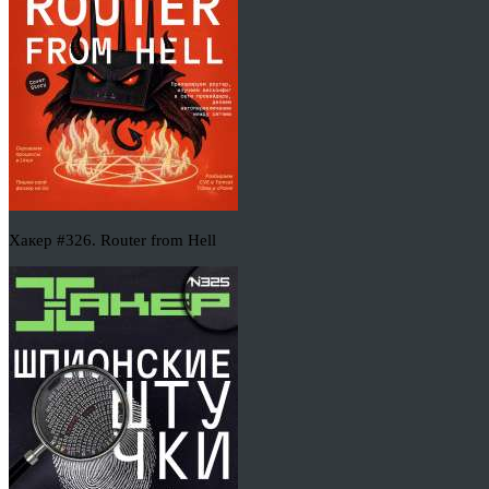
Хакер #326. Router from Hell