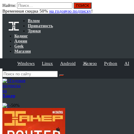
Найти:
Временная скидка 50%
на годовую подписку
!
Взлом
Приватность
Трюки
Кодинг
Админ
Geek
Магазин
Windows
Linux
Android
Железо
Python
AI
Годовая
подписка
на
Хакер
-50%