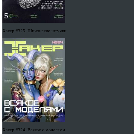
Хакер #325. Шпионские штучки
Хакер #324. Всякое с моделями