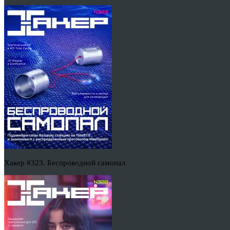
Хакер #323. Беспроводной самопал