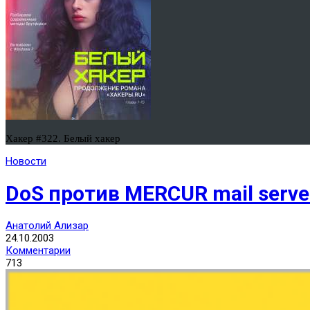
Хакер #322. Белый хакер
Новости
DoS против MERCUR mail serve
Анатолий Ализар
24.10.2003
Комментарии
713