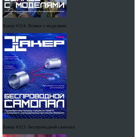
Хакер #324. Всякое с моделями
Хакер #323. Беспроводной самопал