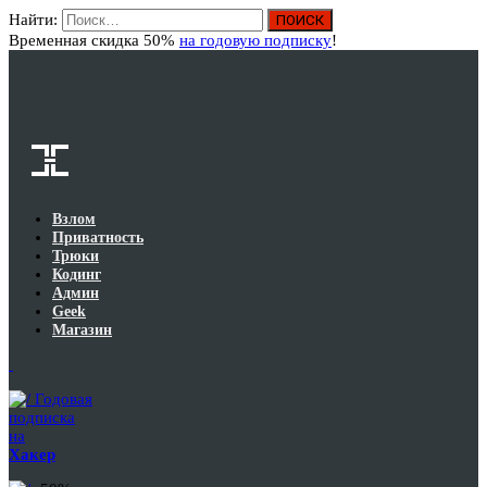
Найти:
Вход
Временная скидка 50%
на годовую подписку
!
Взлом
Приватность
Трюки
Кодинг
Админ
Geek
Магазин
Годовая
подписка
на
Хакер