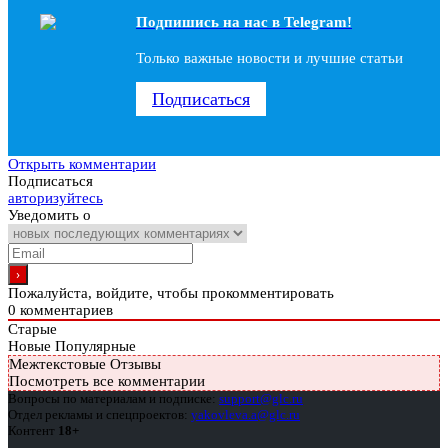
Подпишись на наc в Telegram!
Только важные новости и лучшие статьи
Подписаться
Открыть комментарии
Подписаться
авторизуйтесь
Уведомить о
Пожалуйста, войдите, чтобы прокомментировать
0
комментариев
Старые
Новые
Популярные
Межтекстовые Отзывы
Посмотреть все комментарии
Вопросы по материалам и подписке:
support@glc.ru
Отдел рекламы и спецпроектов:
yakovleva.a@glc.ru
Контент
18+