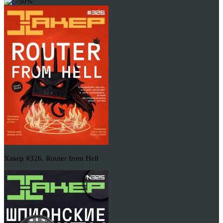
-50%
Хакер #326. Router from Hell