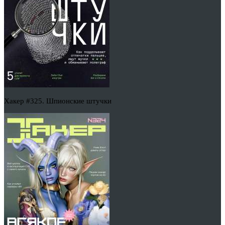
Хакер #325. Шпионские штучки