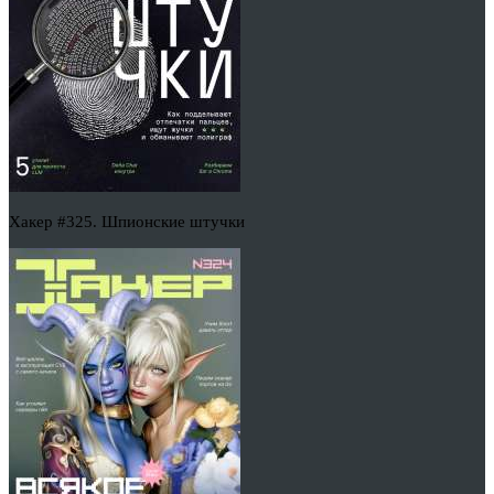
Хакер #325. Шпионские штучки