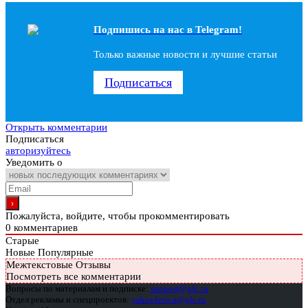
Подпишись на наc в Telegram!
Только важные новости и лучшие статьи
Подписаться
Открыть комментарии
Подписаться
авторизуйтесь
Уведомить о
Пожалуйста, войдите, чтобы прокомментировать
0
комментариев
Старые
Новые
Популярные
Межтекстовые Отзывы
Посмотреть все комментарии
Вопросы по материалам и подписке:
support@glc.ru
Отдел рекламы и спецпроектов:
yakovleva.a@glc.ru