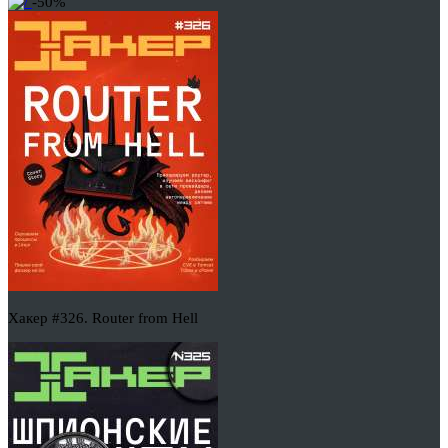
-50%
Хакер #326. Router from Hell