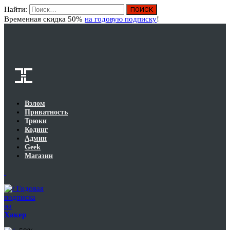
Найти:
Вход
Временная скидка 50%
на годовую подписку
!
Взлом
Приватность
Трюки
Кодинг
Админ
Geek
Магазин
Годовая
подписка
на
Хакер