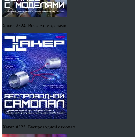
Хакер #324. Всякое с моделями
Хакер #323. Беспроводной самопал