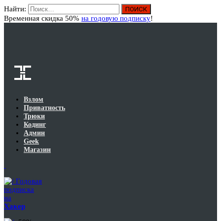
Найти:
Вход
Временная скидка 50%
на годовую подписку
!
Взлом
Приватность
Трюки
Кодинг
Админ
Geek
Магазин
Годовая
подписка
на
Хакер