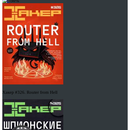
-50%
Хакер #326. Router from Hell