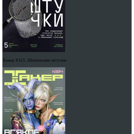
Хакер #325. Шпионские штучки