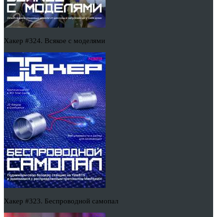
Хакер #324. Всякое с моделями
Хакер #323. Беспроводной самопал