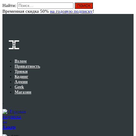
Найти:
Вход
Временная скидка 50%
на годовую подписку
!
Взлом
Приватность
Трюки
Кодинг
Админ
Geek
Магазин
Годовая
подписка
на
Хакер