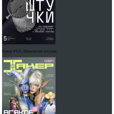
Хакер #325. Шпионские штучки