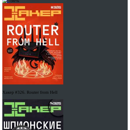
-50%
Хакер #326. Router from Hell