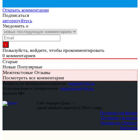
Открыть комментарии
Подписаться
авторизуйтесь
Уведомить о
Пожалуйста, войдите, чтобы прокомментировать
0
комментариев
Старые
Новые
Популярные
Межтекстовые Отзывы
Посмотреть все комментарии
Вопросы по материалам и подписке:
support@glc.ru
Отдел рекламы и спецпроектов:
yakovleva.a@glc.ru
Контент
18+
Сайт защищен Qrator —
самой забойной защитой от DDoS в мире
Подписка для физлиц
Подписка для юрлиц
Реклама на «Хакере»
Контакты