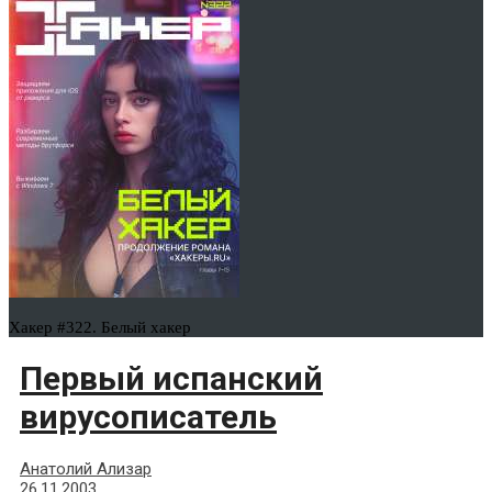
Хакер #322. Белый хакер
Первый испанский
вирусописатель
Анатолий Ализар
26.11.2003