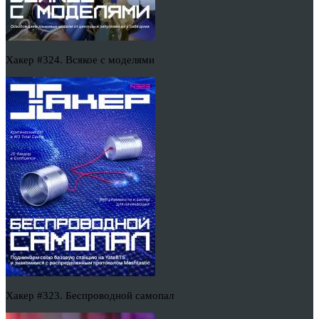
Хакер #324. Всякое с моделями
Хакер #323. Беспроводной самопал