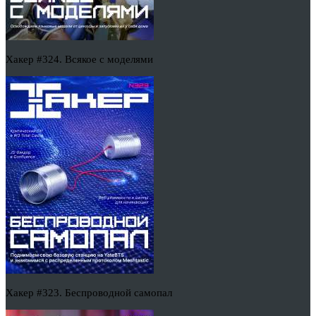
Хакер #324. Всякое с моделями
Хакер #323. Беспроводной самопал