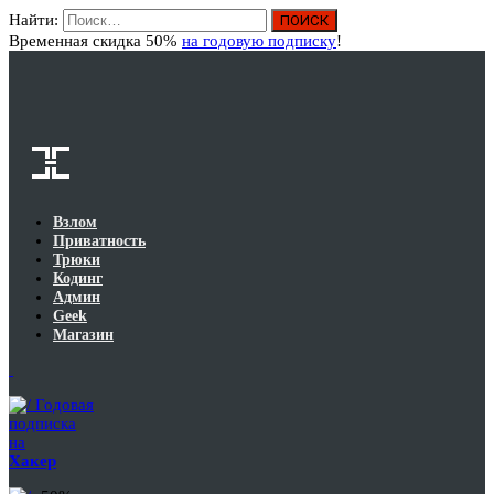
Найти:
Вход
Временная скидка 50%
на годовую подписку
!
Взлом
Приватность
Трюки
Кодинг
Админ
Geek
Магазин
Годовая
подписка
на
Хакер