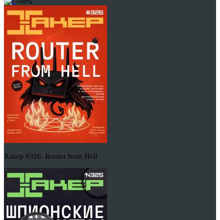
-50%
Хакер #326. Router from Hell