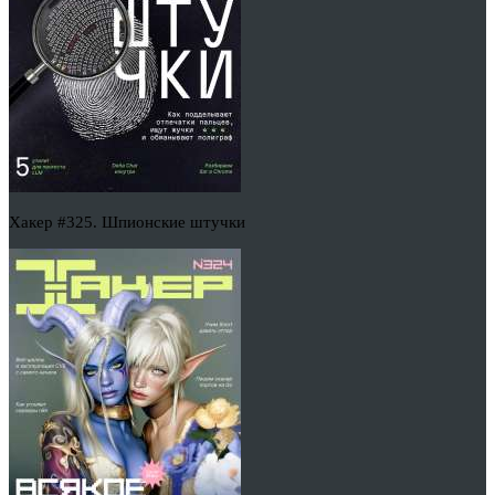
Хакер #325. Шпионские штучки