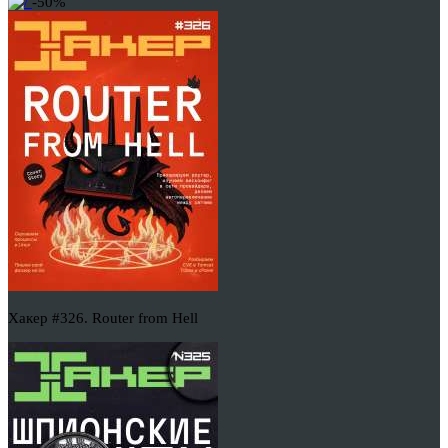
-50%
Хакер #326. Router from Hell