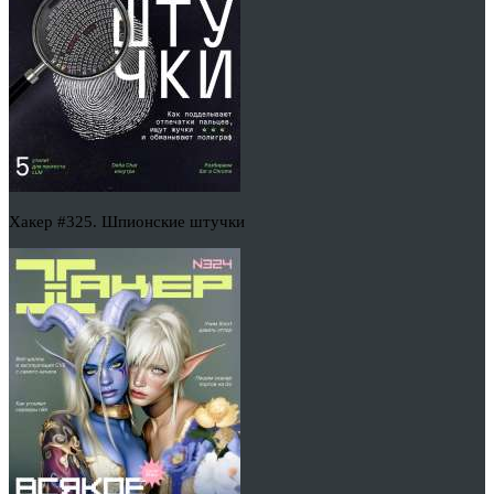
Хакер #325. Шпионские штучки