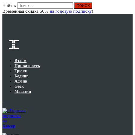
Найти:
Вход
Временная скидка 50%
на годовую подписку
!
Взлом
Приватность
Трюки
Кодинг
Админ
Geek
Магазин
Годовая
подписка
на
Хакер