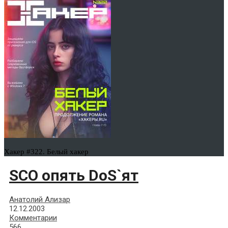
Хакер #322. Белый хакер
SCO опять DoS`ят
Анатолий Ализар
12.12.2003
Комментарии
566