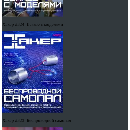
Хакер #324. Всякое с моделями
Хакер #323. Беспроводной самопал