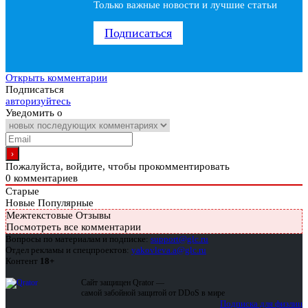
Только важные новости и лучшие статьи
Подписаться
Открыть комментарии
Подписаться
авторизуйтесь
Уведомить о
Пожалуйста, войдите, чтобы прокомментировать
0
комментариев
Старые
Новые
Популярные
Межтекстовые Отзывы
Посмотреть все комментарии
Вопросы по материалам и подписке:
support@glc.ru
Отдел рекламы и спецпроектов:
yakovleva.a@glc.ru
Контент
18+
Сайт защищен Qrator —
самой забойной защитой от DDoS в мире
Подписка для физлиц