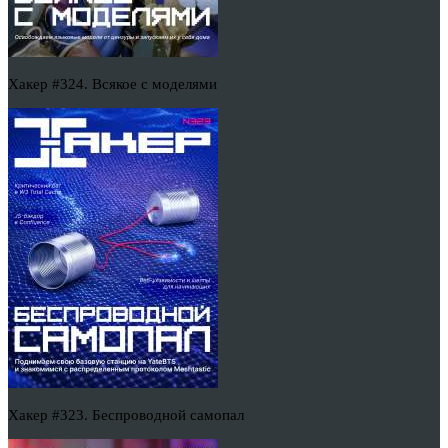
Хакер #324. Всякое с моделями
Хакер #323. Беспроводной самопал