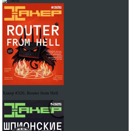
-50%
Хакер #326. Router from Hell