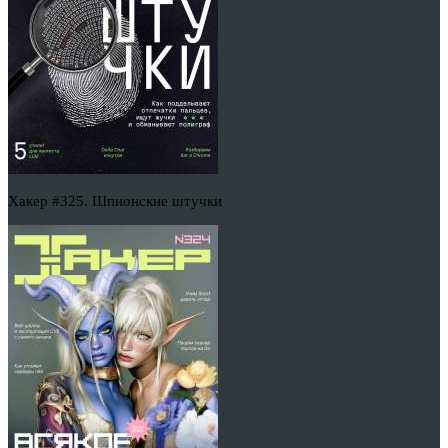
Хакер #325. Шпионские штучки