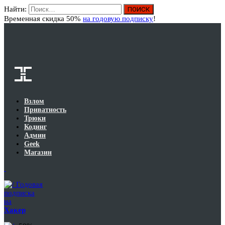
Найти:
Вход
Временная скидка 50%
на годовую подписку
!
Взлом
Приватность
Трюки
Кодинг
Админ
Geek
Магазин
Годовая
подписка
на
Хакер