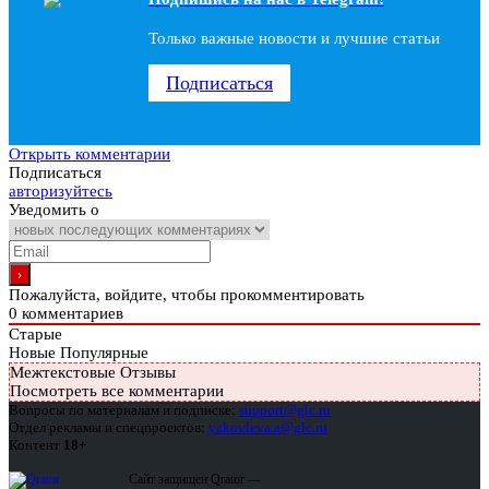
Только важные новости и лучшие статьи
Подписаться
Открыть комментарии
Подписаться
авторизуйтесь
Уведомить о
Пожалуйста, войдите, чтобы прокомментировать
0
комментариев
Старые
Новые
Популярные
Межтекстовые Отзывы
Посмотреть все комментарии
Вопросы по материалам и подписке:
support@glc.ru
Отдел рекламы и спецпроектов:
yakovleva.a@glc.ru
Контент
18+
Сайт защищен Qrator —