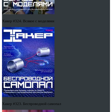
Хакер #324. Всякое с моделями
Хакер #323. Беспроводной самопал