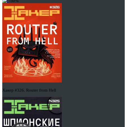
-50%
Хакер #326. Router from Hell