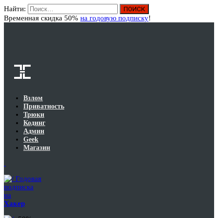
Найти:
Вход
Временная скидка 50%
на годовую подписку
!
Взлом
Приватность
Трюки
Кодинг
Админ
Geek
Магазин
Годовая
подписка
на
Хакер