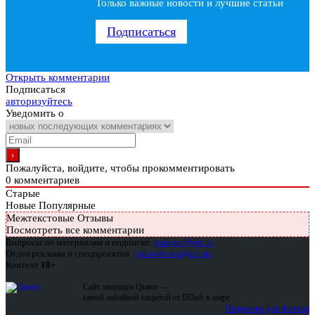
Только важные новости и лучшие статьи
Подписаться
Открыть комментарии
Подписаться
авторизуйтесь
Уведомить о
Пожалуйста, войдите, чтобы прокомментировать
0
комментариев
Старые
Новые
Популярные
Межтекстовые Отзывы
Посмотреть все комментарии
Вопросы по материалам и подписке:
support@glc.ru
Отдел рекламы и спецпроектов:
yakovleva.a@glc.ru
Контент
18+
Сайт защищен Qrator —
самой забойной защитой от DDoS в мире
Подписка для физлиц