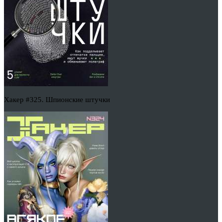
Хакер #325. Шпионские штучки