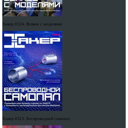
Хакер #324. Всякое с моделями
Хакер #323. Беспроводной самопал