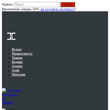
Найти:
Вход
Временная скидка 50%
на годовую подписку
!
Взлом
Приватность
Трюки
Кодинг
Админ
Geek
Магазин
Годовая
подписка
на
Хакер