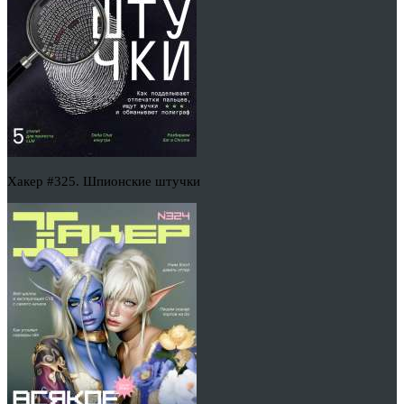
Хакер #325. Шпионские штучки