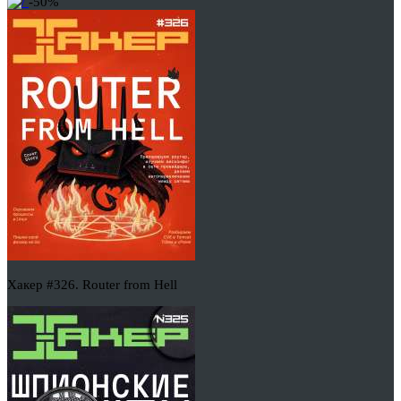
-50%
Хакер #326. Router from Hell