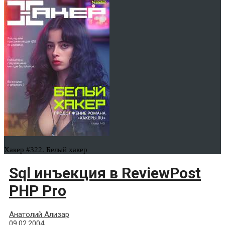
Хакер #322. Белый хакер
Sql инъекция в ReviewPost
PHP Pro
Анатолий Ализар
09.02.2004