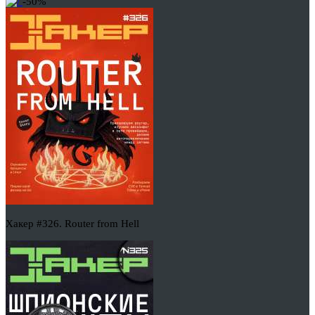
-50%
Хакер #326. Router from Hell