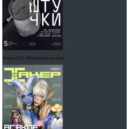
Хакер #325. Шпионские штучки