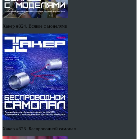
Хакер #324. Всякое с моделями
Хакер #323. Беспроводной самопал