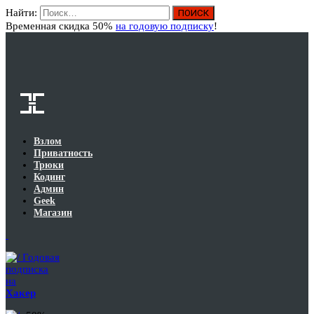
Найти:
Вход
Временная скидка 50%
на годовую подписку
!
Взлом
Приватность
Трюки
Кодинг
Админ
Geek
Магазин
Годовая
подписка
на
Хакер