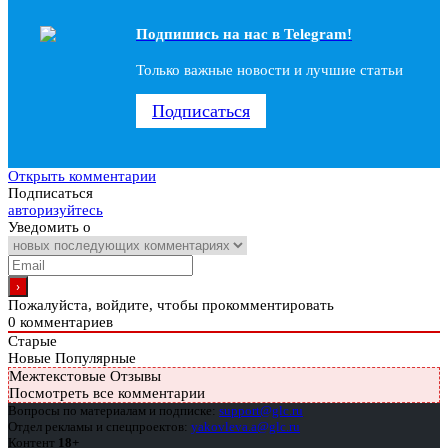
Подпишись на наc в Telegram!
Только важные новости и лучшие статьи
Подписаться
Открыть комментарии
Подписаться
авторизуйтесь
Уведомить о
Пожалуйста, войдите, чтобы прокомментировать
0
комментариев
Старые
Новые
Популярные
Межтекстовые Отзывы
Посмотреть все комментарии
Вопросы по материалам и подписке:
support@glc.ru
Отдел рекламы и спецпроектов:
yakovleva.a@glc.ru
Контент
18+