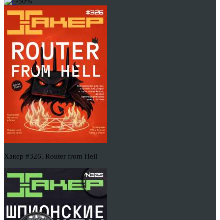
-50%
Хакер #326. Router from Hell