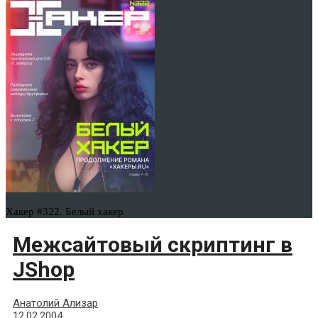
Хакер #322. Белый хакер
Межсайтовый скриптинг в
JShop
Анатолий Ализар
12.02.2004