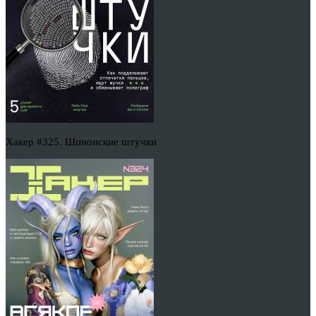
Хакер #325. Шпионские штучки