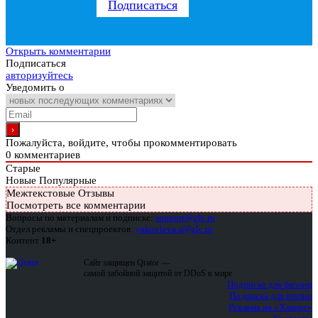
Подписаться
Открыть комментарии
Подписаться
авторизуйтесь
Уведомить о
Пожалуйста, войдите, чтобы прокомментировать
0
комментариев
Старые
Новые
Популярные
Межтекстовые Отзывы
Посмотреть все комментарии
Вопросы по материалам и подписке:
support@glc.ru
Отдел рекламы и спецпроектов:
yakovleva.a@glc.ru
Контент
18+
Сайт защищен Qrator —
самой забойной защитой от DDoS в мире
Подписка для физлиц
Подписка для юрлиц
Реклама на «Хакере»