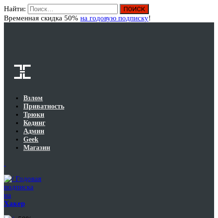
Найти:
Вход
Временная скидка 50%
на годовую подписку
!
Взлом
Приватность
Трюки
Кодинг
Админ
Geek
Магазин
Годовая
подписка
на
Хакер