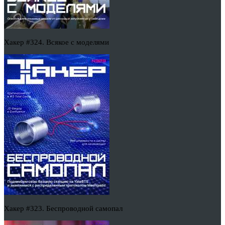
Хакер #324. Всякое с моделями
Хакер #323. Беспроводной самопал