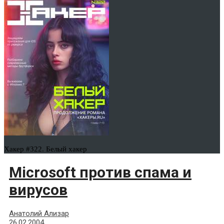
Хакер #322. Белый хакер
Microsoft против спама и
вирусов
Анатолий Ализар
26.02.2004