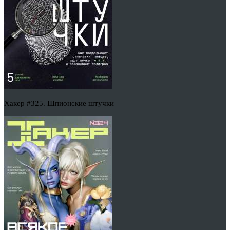
Хакер #325. Шпионские штучки