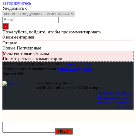
авторизуйтесь
Уведомить о
Пожалуйста, войдите, чтобы прокомментировать
0
комментариев
Старые
Новые
Популярные
Межтекстовые Отзывы
Посмотреть все комментарии
Вопросы по материалам и подписке:
support@glc.ru
Отдел рекламы и спецпроектов:
yakovleva.a@glc.ru
Контент
18+
Сайт защищен Qrator —
самой забойной защитой от DDoS в мире
Подписка для физлиц
Подписка для юрлиц
Реклама на «Хакере»
Контакты
INSERT