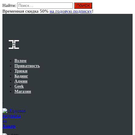
Найти:
Вход
Временная скидка 50%
на годовую подписку
!
Взлом
Приватность
Трюки
Кодинг
Админ
Geek
Магазин
Годовая
подписка
на
Хакер