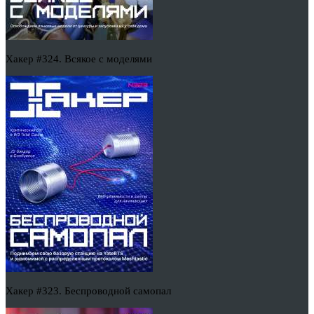
Хакер #324. Всякое с моделями
Хакер #323. Беспроводной самопал