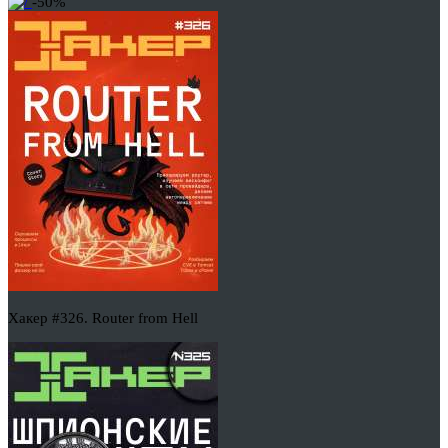
-50%
Хакер #326. Router from Hell