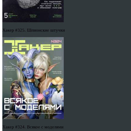
Хакер #325. Шпионские штучки
Хакер #324. Всякое с моделями