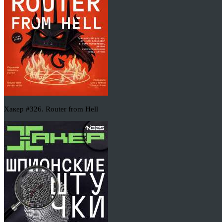
Хакер #326. Router from Hell