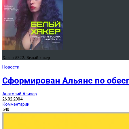
Хакер #322. Белый хакер
Новости
Сформирован Альянс по обес
Анатолий Ализар
26.02.2004
Комментарии
540