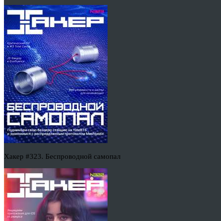
Хакер #323. Беспроводной самопал