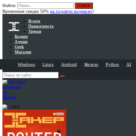
Найти:
Временная скидка 50%
на годовую подписку
!
Взлом
Приватность
Трюки
Кодинг
Админ
Geek
Магазин
Windows
Linux
Android
Железо
Python
AI
Годовая
подписка
на
Хакер
-50%