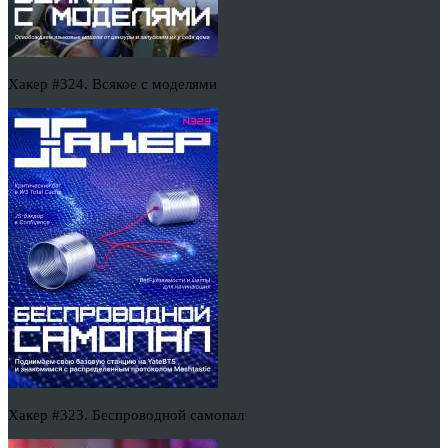
Хакер #324. Всякое с моделями
Хакер #323. Беспроводной самопал