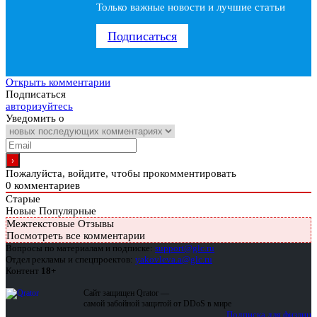
Только важные новости и лучшие статьи
Подписаться
Открыть комментарии
Подписаться
авторизуйтесь
Уведомить о
Пожалуйста, войдите, чтобы прокомментировать
0
комментариев
Старые
Новые
Популярные
Межтекстовые Отзывы
Посмотреть все комментарии
Вопросы по материалам и подписке:
support@glc.ru
Отдел рекламы и спецпроектов:
yakovleva.a@glc.ru
Контент
18+
Сайт защищен Qrator —
самой забойной защитой от DDoS в мире
Подписка для физлиц