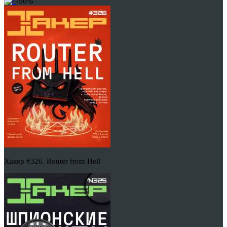
-50%
Хакер #326. Router from Hell