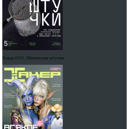
Хакер #325. Шпионские штучки