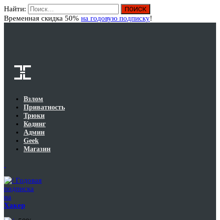
Найти:
Вход
Временная скидка 50%
на годовую подписку
!
Взлом
Приватность
Трюки
Кодинг
Админ
Geek
Магазин
Годовая
подписка
на
Хакер