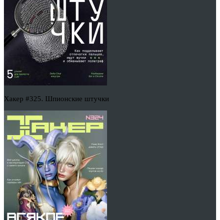
Хакер #325. Шпионские штучки