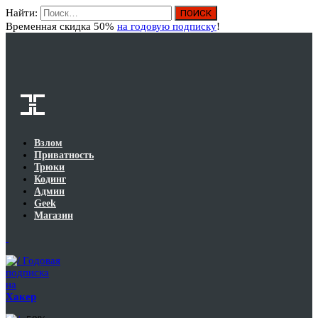
Найти:
Вход
Временная скидка 50%
на годовую подписку
!
Взлом
Приватность
Трюки
Кодинг
Админ
Geek
Магазин
Годовая
подписка
на
Хакер