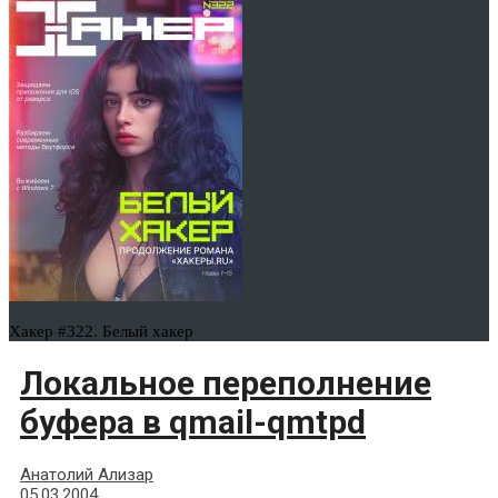
Хакер #322. Белый хакер
Локальное переполнение
буфера в qmail-qmtpd
Анатолий Ализар
05.03.2004