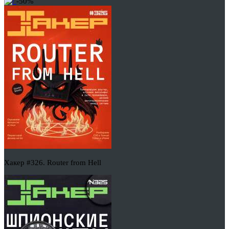
-50%
Хакер #326. Router from Hell