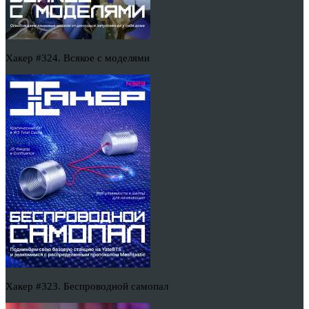
Хакер #324. Всякое с моделями
Хакер #323. Беспроводной самопал