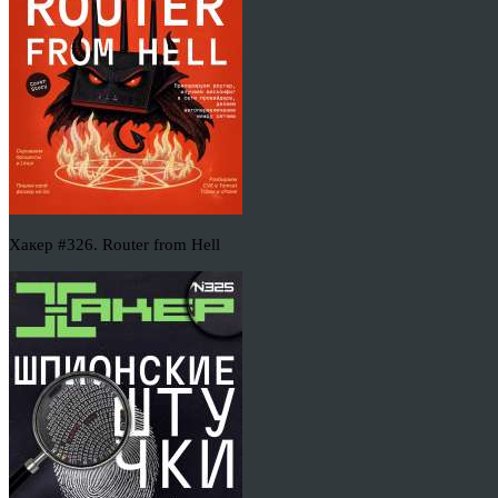
Хакер #326. Router from Hell