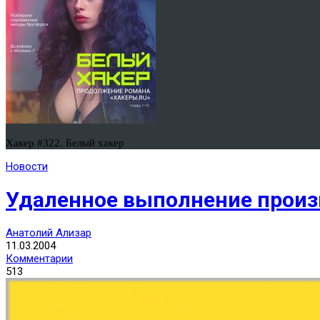
Хакер #322. Белый хакер
Новости
Удаленное выполнение произ
Анатолий Ализар
11.03.2004
Комментарии
513