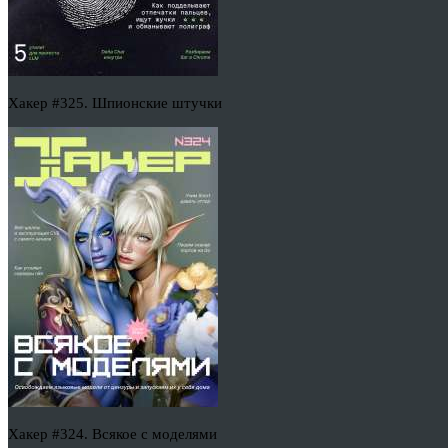
Хакер #325. Шпионские штучки
Хакер #324. Всякое с моделями