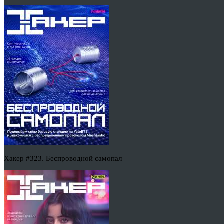
Хакер #323. Беспроводной самопал