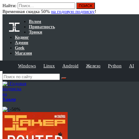
Найти:
Временная скидка 50%
на годовую подписку
!
Взлом
Приватность
Трюки
Кодинг
Админ
Geek
Магазин
Windows
Linux
Android
Железо
Python
AI
Годовая
подписка
на
Хакер
-50%