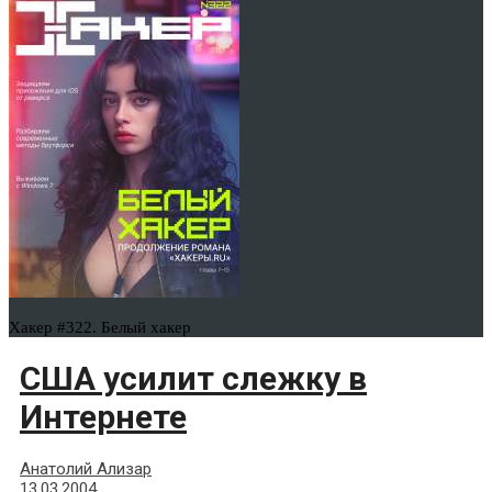
Хакер #322. Белый хакер
США усилит слежку в
Интернете
Анатолий Ализар
13.03.2004