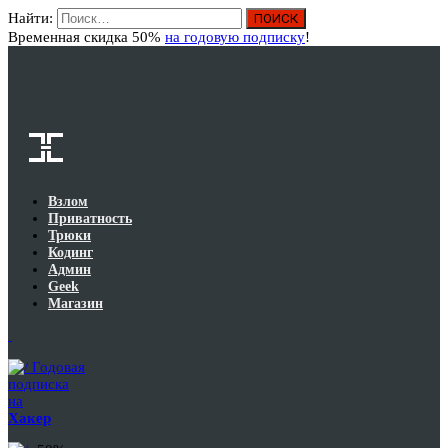
Найти:
Вход
Временная скидка 50%
на годовую подписку
!
Взлом
Приватность
Трюки
Кодинг
Админ
Geek
Магазин
Годовая
подписка
на
Хакер