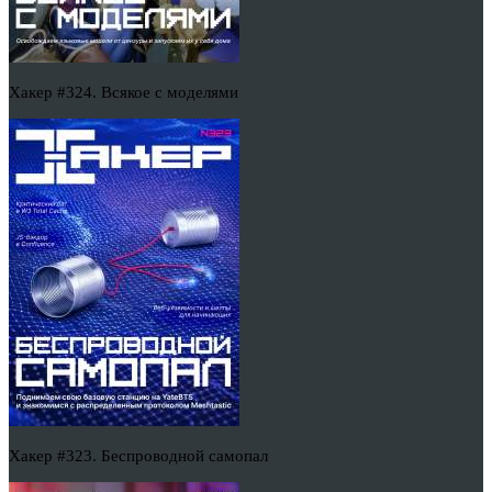
Хакер #324. Всякое с моделями
Хакер #323. Беспроводной самопал