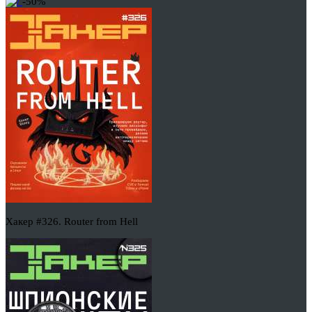
-50%
Хакер #326. Router from Hell