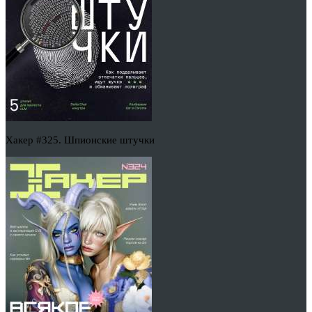
Хакер #325. Шпионские штучки