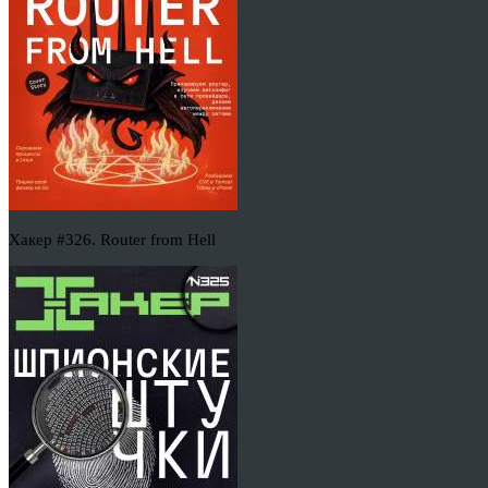
Хакер #326. Router from Hell