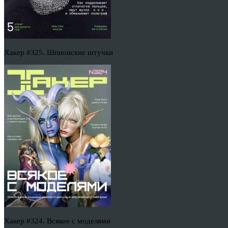
Хакер #325. Шпионские штучки
Хакер #324. Всякое с моделями