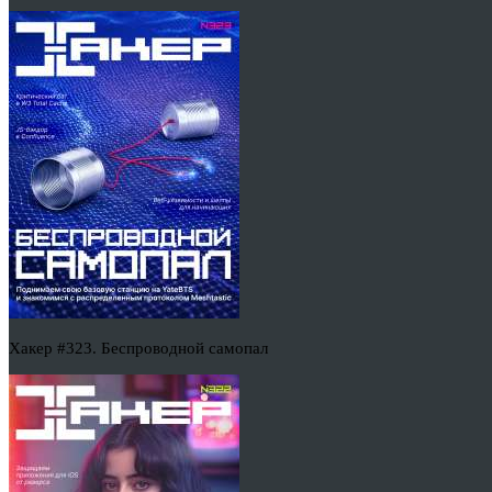
Хакер #323. Беспроводной самопал