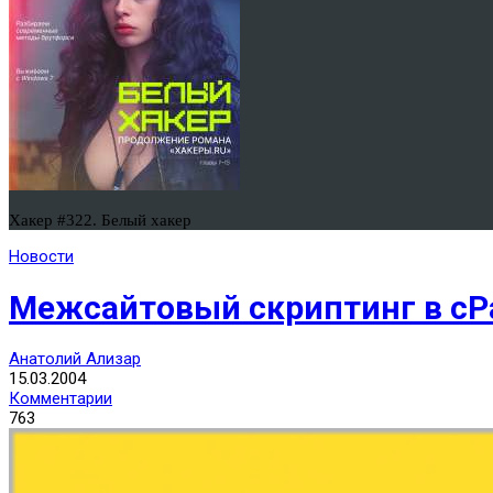
Хакер #322. Белый хакер
Новости
Межсайтовый скриптинг в cP
Анатолий Ализар
15.03.2004
Комментарии
763