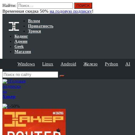
Найти:
Временная скидка 50%
на годовую подписку
!
Взлом
Приватность
Трюки
Кодинг
Админ
Geek
Магазин
Windows
Linux
Android
Железо
Python
AI
Годовая
подписка
на
Хакер
-50%