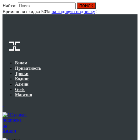
Найти:
Вход
Временная скидка 50%
на годовую подписку
!
Взлом
Приватность
Трюки
Кодинг
Админ
Geek
Магазин
Годовая
подписка
на
Хакер