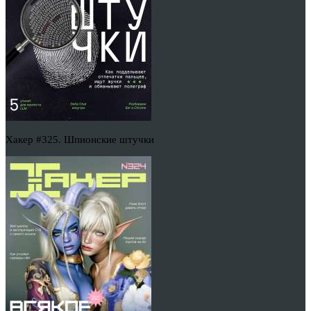
Хакер #325. Шпионские штучки