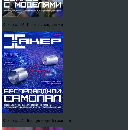
Хакер #324. Всякое с моделями
Хакер #323. Беспроводной самопал