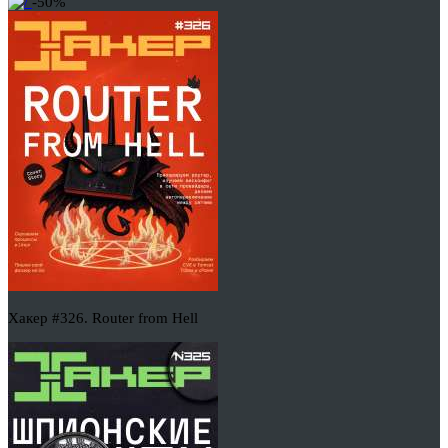
-50%
Хакер #326. Router from Hell