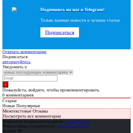
Подпишись на наc в Telegram!
Только важные новости и лучшие статьи
Подписаться
Открыть комментарии
Подписаться
авторизуйтесь
Уведомить о
Пожалуйста, войдите, чтобы прокомментировать
0
комментариев
Старые
Новые
Популярные
Межтекстовые Отзывы
Посмотреть все комментарии
Вопросы по материалам и подписке:
support@glc.ru
Отдел рекламы и спецпроектов:
yakovleva.a@glc.ru
Контент
18+