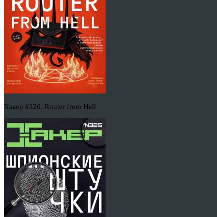
Хакер #326. Router from Hell