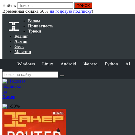
Найти:
Временная скидка 50%
на годовую подписку
!
Взлом
Приватность
Трюки
Кодинг
Админ
Geek
Магазин
Windows
Linux
Android
Железо
Python
AI
Годовая
подписка
на
Хакер
-50%