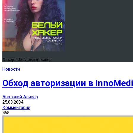
Хакер #322. Белый хакер
Новости
Обход авторизации в InnoMed
Анатолий Ализар
25.03.2004
Комментарии
468