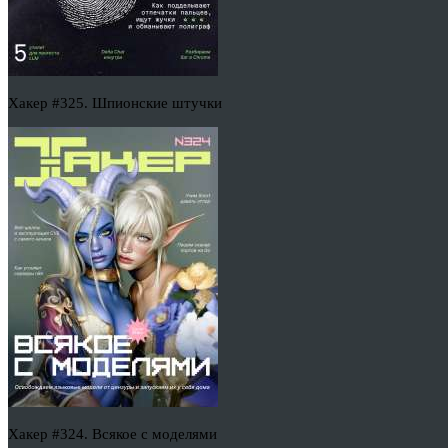
Хакер #325. Шпионские штучки
Хакер #324. Всякое с моделями