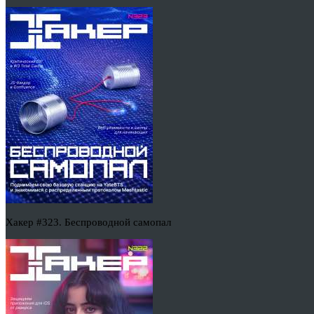
Хакер #323. Беспроводной самопал