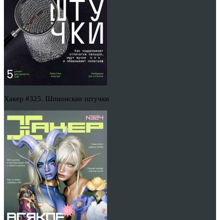
Хакер #325. Шпионские штучки