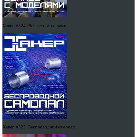
Хакер #324. Всякое с моделями
Хакер #323. Беспроводной самопал