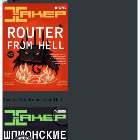
-50%
Хакер #326. Router from Hell