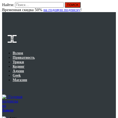
Найти:
Вход
Временная скидка 50%
на годовую подписку
!
Взлом
Приватность
Трюки
Кодинг
Админ
Geek
Магазин
Годовая
подписка
на
Хакер