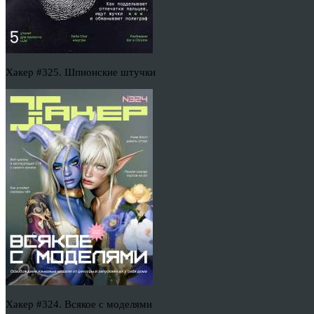
Хакер #325. Шпионские штучки
Хакер #324. Всякое с моделями