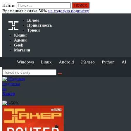
Найти:
Временная скидка 50%
на годовую подписку
!
Взлом
Приватность
Трюки
Кодинг
Админ
Geek
Магазин
Windows
Linux
Android
Железо
Python
AI
Годовая
подписка
на
Хакер
-50%