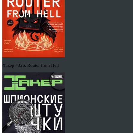
Хакер #326. Router from Hell