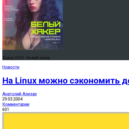
Хакер #322. Белый хакер
Новости
На Linux можно сэкономить д
Анатолий Ализар
29.03.2004
Комментарии
601