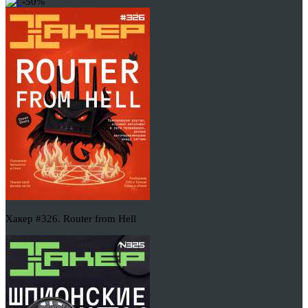
-50%
Хакер #326. Router from Hell