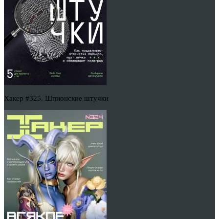
Хакер #325. Шпионские штучки