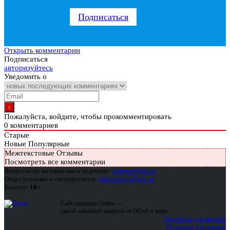
Подписаться
Открыть комментарии
Подписаться
авторизуйтесь
Уведомить о
Пожалуйста, войдите, чтобы прокомментировать
0
комментариев
Старые
Новые
Популярные
Межтекстовые Отзывы
Посмотреть все комментарии
Вопросы по материалам и подписке:
support@glc.ru
Отдел рекламы и спецпроектов:
yakovleva.a@glc.ru
Контент
18+
Сайт защищен Qrator —
самой забойной защитой от DDoS в мире
Подписка для физлиц
Подписка для юрлиц