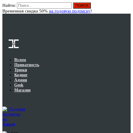
Найти:
Вход
Временная скидка 50%
на годовую подписку
!
Взлом
Приватность
Трюки
Кодинг
Админ
Geek
Магазин
Годовая
подписка
на
Хакер