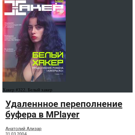
Хакер #322. Белый хакер
Удаленнное переполнение
буфера в MPlayer
Анатолий Ализар
31.03.2004