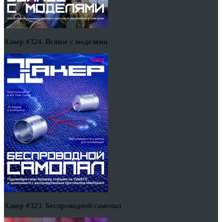
Хакер #324. Всякое с моделями
Хакер #323. Беспроводной самопал