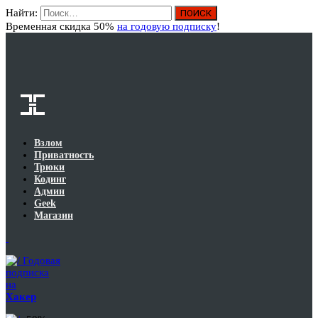
Найти:
Вход
Временная скидка 50%
на годовую подписку
!
Взлом
Приватность
Трюки
Кодинг
Админ
Geek
Магазин
Годовая
подписка
на
Хакер