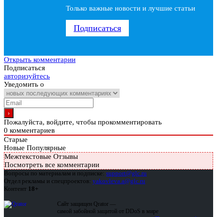
Только важные новости и лучшие статьи
Подписаться
Открыть комментарии
Подписаться
авторизуйтесь
Уведомить о
Пожалуйста, войдите, чтобы прокомментировать
0
комментариев
Старые
Новые
Популярные
Межтекстовые Отзывы
Посмотреть все комментарии
Вопросы по материалам и подписке:
support@glc.ru
Отдел рекламы и спецпроектов:
yakovleva.a@glc.ru
Контент
18+
Сайт защищен Qrator —
самой забойной защитой от DDoS в мире