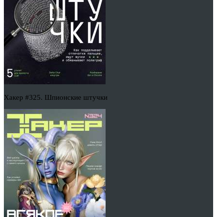
Хакер #325. Шпионские штучки