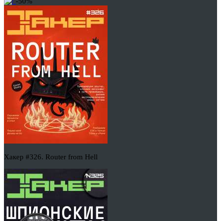
-50%
Хакер #326. Router from Hell