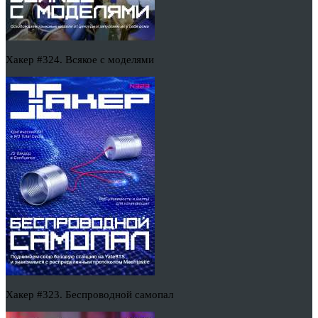
Хакер #324. Всякое с моделями
Хакер #323. Беспроводной самопал