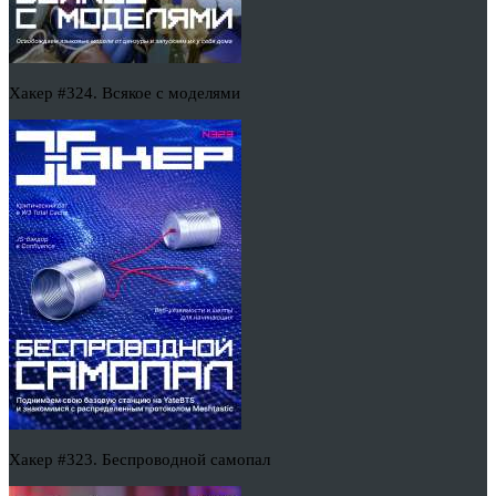
Хакер #324. Всякое с моделями
Хакер #323. Беспроводной самопал