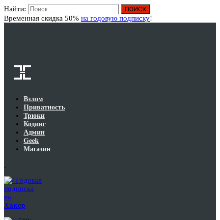
Найти:
Вход
Временная скидка 50%
на годовую подписку
!
Взлом
Приватность
Трюки
Кодинг
Админ
Geek
Магазин
Годовая
подписка
на
Хакер