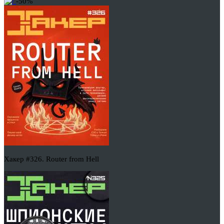
-50%
Хакер #326. Router from Hell