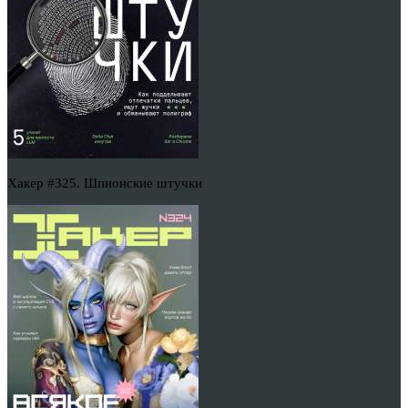
Хакер #325. Шпионские штучки