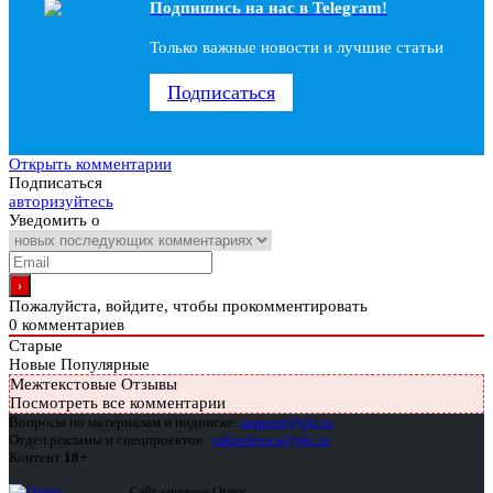
Подпишись на наc в Telegram!
Только важные новости и лучшие статьи
Подписаться
Открыть комментарии
Подписаться
авторизуйтесь
Уведомить о
Пожалуйста, войдите, чтобы прокомментировать
0
комментариев
Старые
Новые
Популярные
Межтекстовые Отзывы
Посмотреть все комментарии
Вопросы по материалам и подписке:
support@glc.ru
Отдел рекламы и спецпроектов:
yakovleva.a@glc.ru
Контент
18+
Сайт защищен Qrator —