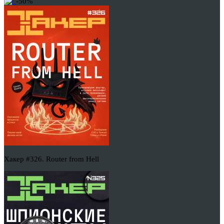
-50%
Хакер #326. Router from Hell