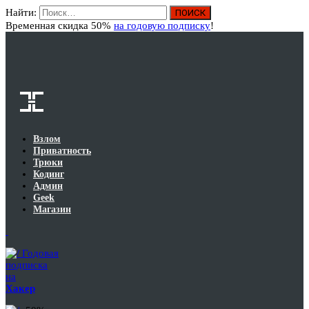
Найти:
Вход
Временная скидка 50%
на годовую подписку
!
Взлом
Приватность
Трюки
Кодинг
Админ
Geek
Магазин
Годовая
подписка
на
Хакер