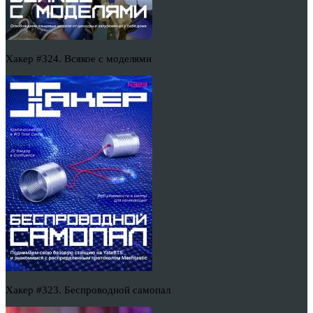
Хакер #324. Всякое с моделями
Хакер #323. Беспроводной самопал