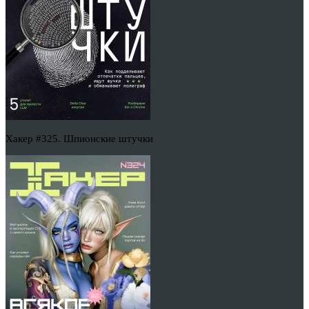
Хакер #325. Шпионские штучки