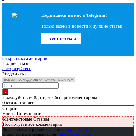
Подпишись на наc в Telegram!
Только важные новости и лучшие статьи
Подписаться
Открыть комментарии
Подписаться
авторизуйтесь
Уведомить о
Пожалуйста, войдите, чтобы прокомментировать
0
комментариев
Старые
Новые
Популярные
Межтекстовые Отзывы
Посмотреть все комментарии
Вопросы по материалам и подписке:
support@glc.ru
Отдел рекламы и спецпроектов:
yakovleva.a@glc.ru