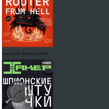
Хакер #326. Router from Hell