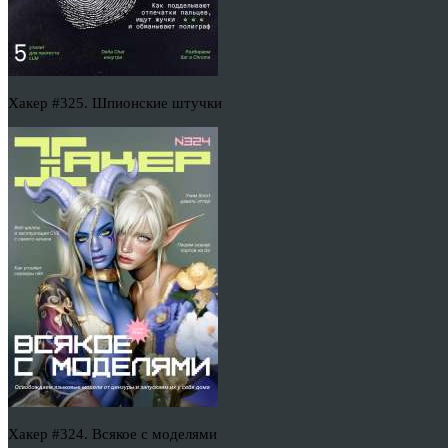
Хакер #325. Шпионские штучки
Хакер #324. Всякое с моделями