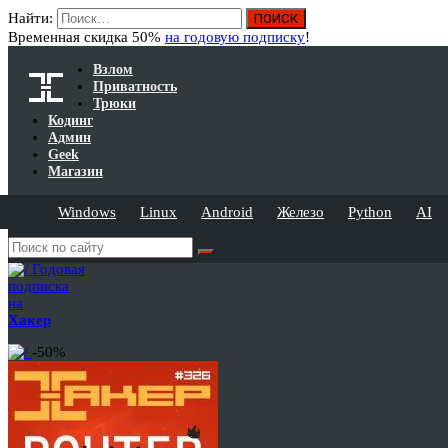
Найти:
Временная скидка 50%
на годовую подписку
!
Взлом
Приватность
Трюки
Кодинг
Админ
Geek
Магазин
Windows
Linux
Android
Железо
Python
AI
Годовая
подписка
на
Хакер
-50%