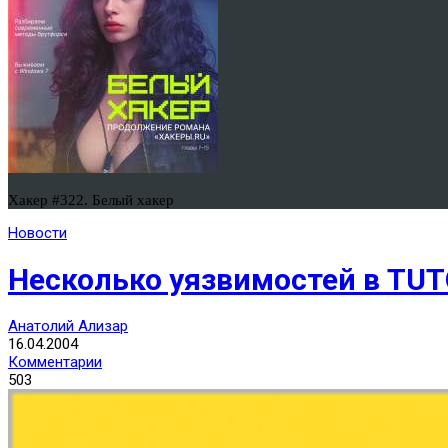
Хакер #322. Белый хакер
Новости
Несколько уязвимостей в TU
Анатолий Ализар
16.04.2004
Комментарии
503