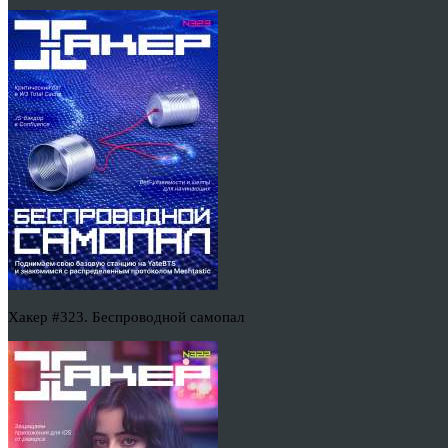
Хакер #323. Беспроводной самопал