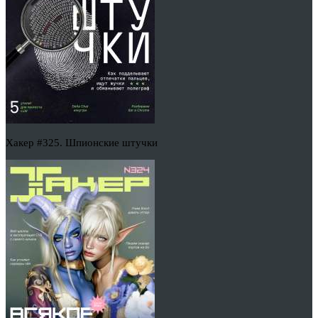
Хакер #325. Шпионские штучки