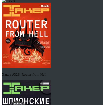
-50%
Хакер #326. Router from Hell