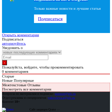
Только важные новости и лучшие статьи
Подписаться
Открыть комментарии
Подписаться
авторизуйтесь
Уведомить о
Пожалуйста, войдите, чтобы прокомментировать
0
комментариев
Старые
Новые
Популярные
Межтекстовые Отзывы
Посмотреть все комментарии
Вопросы по материалам и подписке:
support@glc.ru
Отдел рекламы и спецпроектов:
yakovleva.a@glc.ru
Контент
18+
Сайт защищен Qrator —