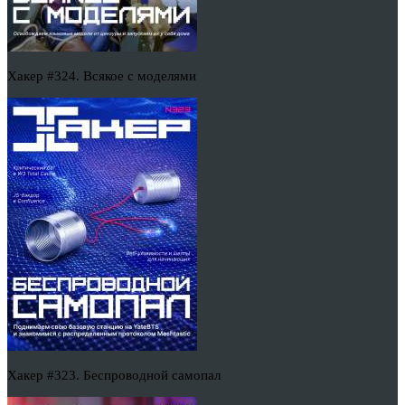
Хакер #324. Всякое с моделями
Хакер #323. Беспроводной самопал