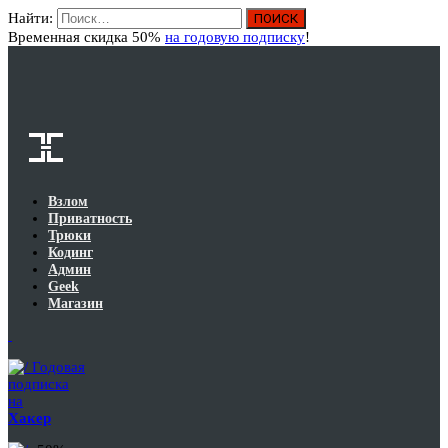
Найти:
Вход
Временная скидка 50%
на годовую подписку
!
Взлом
Приватность
Трюки
Кодинг
Админ
Geek
Магазин
Годовая
подписка
на
Хакер