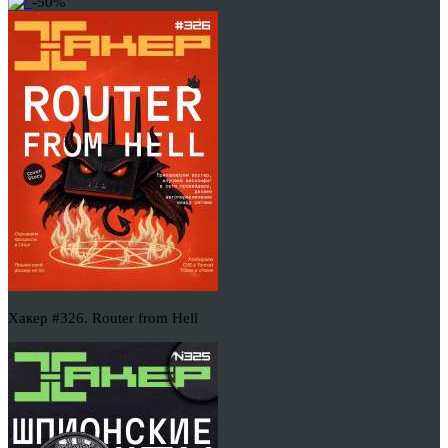
-50%
Хакер #326. Router from Hell