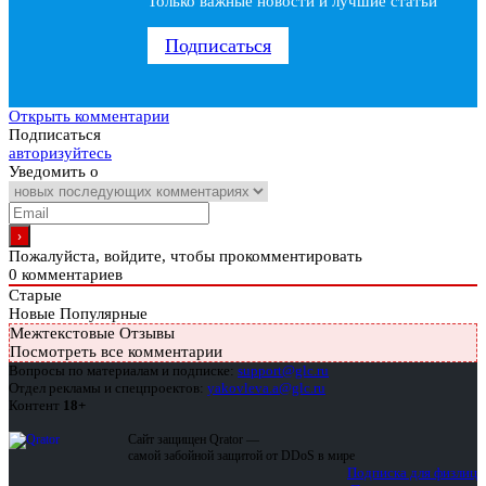
Только важные новости и лучшие статьи
Подписаться
Открыть комментарии
Подписаться
авторизуйтесь
Уведомить о
Пожалуйста, войдите, чтобы прокомментировать
0
комментариев
Старые
Новые
Популярные
Межтекстовые Отзывы
Посмотреть все комментарии
Вопросы по материалам и подписке:
support@glc.ru
Отдел рекламы и спецпроектов:
yakovleva.a@glc.ru
Контент
18+
Сайт защищен Qrator —
самой забойной защитой от DDoS в мире
Подписка для физлиц