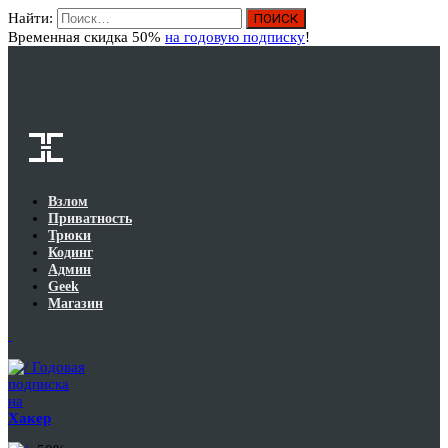
Найти:
Вход
Временная скидка 50%
на годовую подписку
!
Взлом
Приватность
Трюки
Кодинг
Админ
Geek
Магазин
Годовая
подписка
на
Хакер