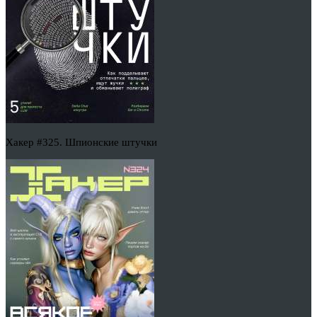
Хакер #325. Шпионские штучки