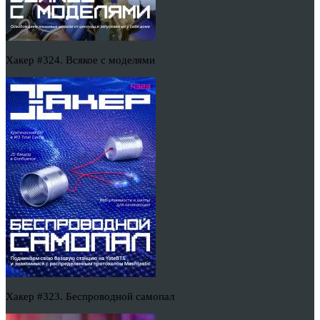
Хакер #324. Всякое с моделями
Хакер #323. Беспроводной самопал