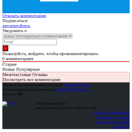
Открыть комментарии
Подписаться
авторизуйтесь
Уведомить о
Пожалуйста, войдите, чтобы прокомментировать
0
комментариев
Старые
Новые
Популярные
Межтекстовые Отзывы
Посмотреть все комментарии
Вопросы по материалам и подписке:
support@glc.ru
Отдел рекламы и спецпроектов:
yakovleva.a@glc.ru
Контент
18+
Сайт защищен Qrator —
самой забойной защитой от DDoS в мире
Подписка для физлиц
Подписка для юрлиц
Реклама на «Хакере»
Контакты