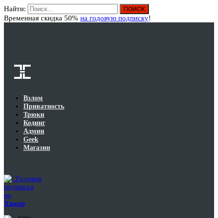
Найти:
Вход
Временная скидка 50%
на годовую подписку
!
Взлом
Приватность
Трюки
Кодинг
Админ
Geek
Магазин
Годовая
подписка
на
Хакер