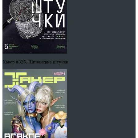
Хакер #325. Шпионские штучки