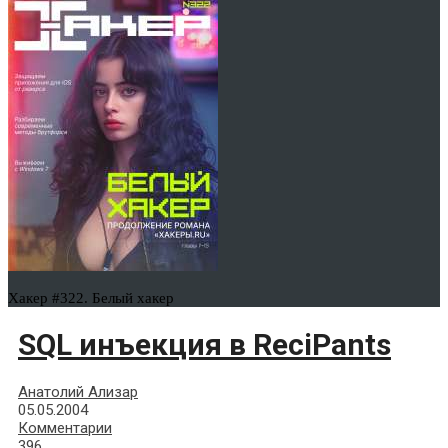
Хакер #322. Белый хакер
SQL инъекция в ReciPants
Анатолий Ализар
05.05.2004
Комментарии
396