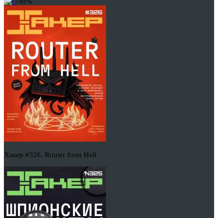
-50%
Хакер #326. Router from Hell