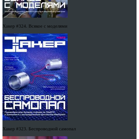
Хакер #324. Всякое с моделями
Хакер #323. Беспроводной самопал