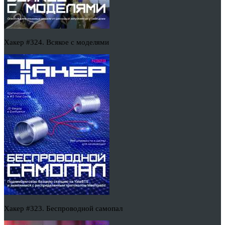
Хакер #324. Всякое с моделями
Хакер #323. Беспроводной самопал