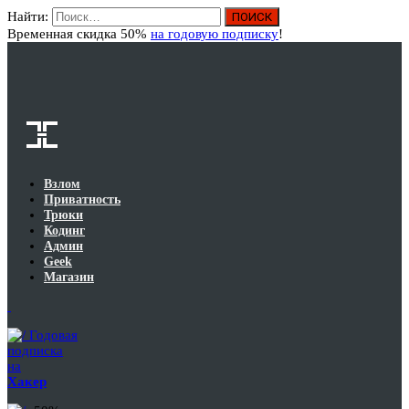
Найти:
Вход
Временная скидка 50%
на годовую подписку
!
Взлом
Приватность
Трюки
Кодинг
Админ
Geek
Магазин
Годовая
подписка
на
Хакер