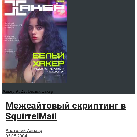
Хакер #322. Белый хакер
Межсайтовый скриптинг в
SquirrelMail
Анатолий Ализар
05.05.2004