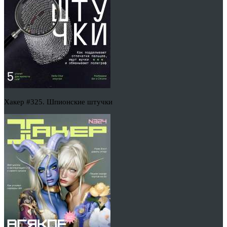
Хакер #325. Шпионские штучки