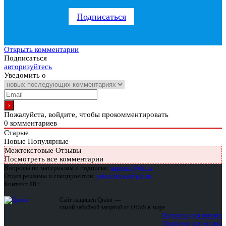
Подписаться
Открыть комментарии
Подписаться
авторизуйтесь
Уведомить о
Пожалуйста, войдите, чтобы прокомментировать
0
комментариев
Старые
Новые
Популярные
Межтекстовые Отзывы
Посмотреть все комментарии
Вопросы по материалам и подписке:
support@glc.ru
Отдел рекламы и спецпроектов:
yakovleva.a@glc.ru
Контент
18+
Сайт защищен Qrator —
самой забойной защитой от DDoS в мире
Подписка для физлиц
Подписка для юрлиц