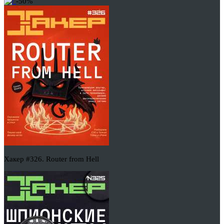
-50%
Хакер #326. Router from Hell