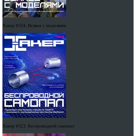
Хакер #324. Всякое с моделями
Хакер #323. Беспроводной самопал