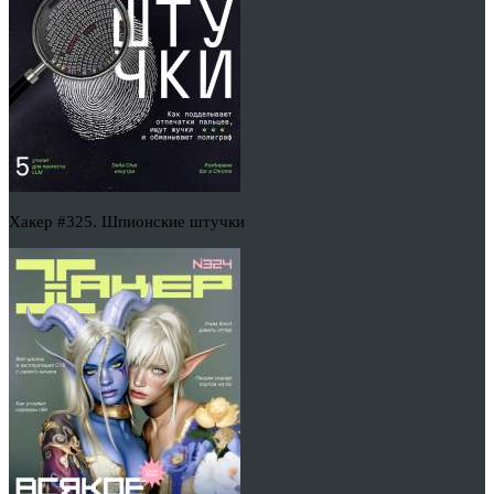
Хакер #325. Шпионские штучки