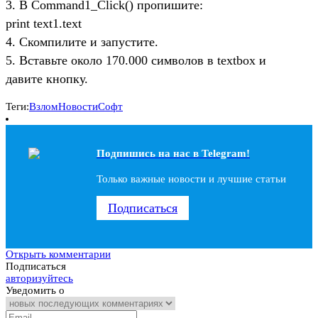
3. В Command1_Click() пропишите:
print text1.text
4. Скомпилите и запустите.
5. Вставьте около 170.000 символов в textbox и
давите кнопку.
Теги:
Взлом
Новости
Софт
Подпишись на наc в Telegram!
Только важные новости и лучшие статьи
Подписаться
Открыть комментарии
Подписаться
авторизуйтесь
Уведомить о