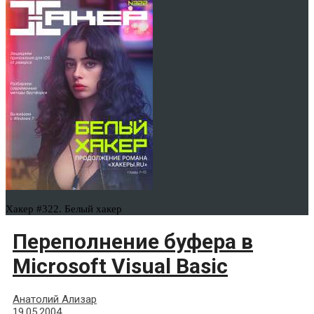
Хакер #322. Белый хакер
Переполнение буфера в
Microsoft Visual Basic
Анатолий Ализар
19.05.2004