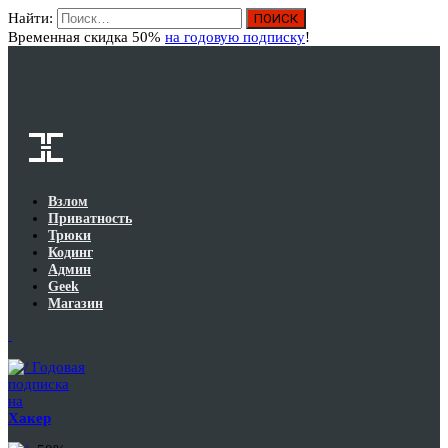
Найти:
Вход
Временная скидка 50%
на годовую подписку
!
Взлом
Приватность
Трюки
Кодинг
Админ
Geek
Магазин
Годовая
подписка
на
Хакер