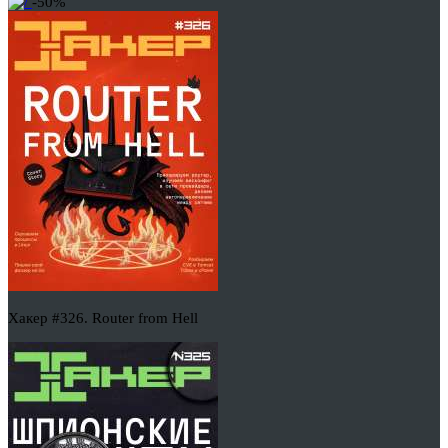
-50%
Хакер #326. Router from Hell