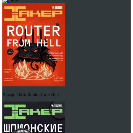
-50%
Хакер #326. Router from Hell