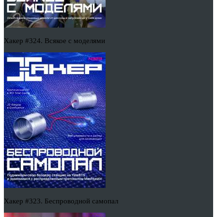
Хакер #324. Всякое с моделями
Хакер #323. Беспроводной самопал