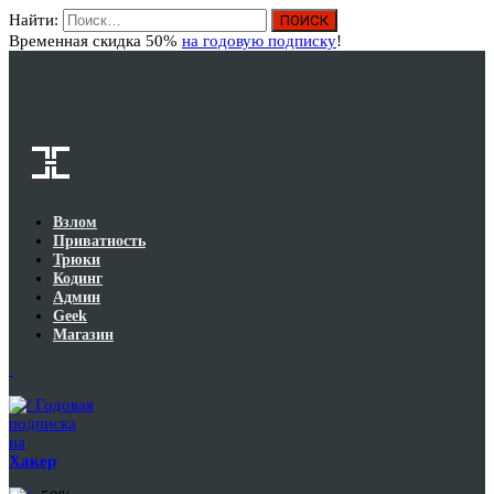
Найти:
Вход
Временная скидка 50%
на годовую подписку
!
Взлом
Приватность
Трюки
Кодинг
Админ
Geek
Магазин
Годовая
подписка
на
Хакер