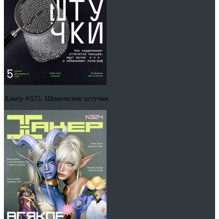
Хакер #325. Шпионские штучки