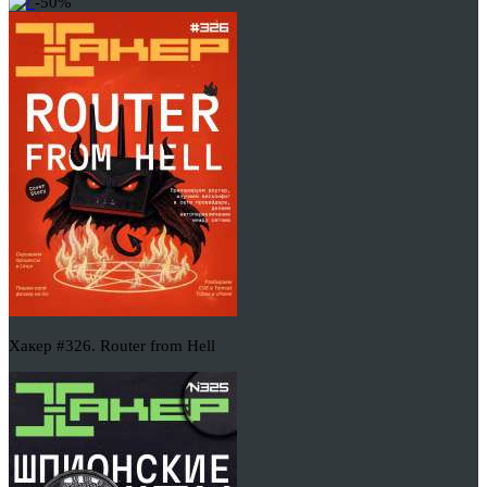
-50%
Хакер #326. Router from Hell