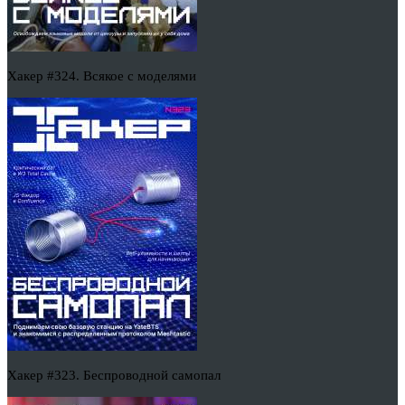
Хакер #324. Всякое с моделями
Хакер #323. Беспроводной самопал