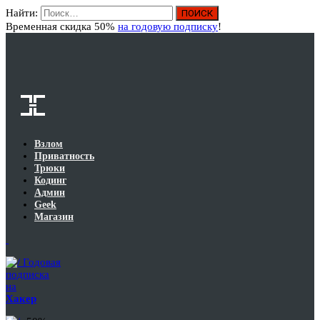
Найти:
Вход
Временная скидка 50%
на годовую подписку
!
Взлом
Приватность
Трюки
Кодинг
Админ
Geek
Магазин
Годовая
подписка
на
Хакер