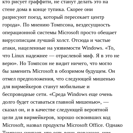
кто рисует граффити, не станут делать это на
стене дома в конце тупика. Скорее они
разрисуют поезд, который пересекает центр
города». По мнению Томпсона, вездесущность
операционной системы Microsoft просто обещает
вирусописцам лучший холст. Отсюда и частые
атаки, нацеленные на уязвимости Windows. «То,
что Linux надежнее — отраслевой миф. Я в это не
верю». Но Томпсон не видит ничего, что могло
бы заменить Microsoft в обозримом будущем. Он
отмел предположения, что следующей мишенью
для вирмейкеров станут мобильные и
беспроводные сети. «Среда Windows еще очень
долго будет оставаться главной мишенью», —
сказал он, и в качестве следующей вероятной
цели для вирмейкеров, хорошо освоивших код
Microsoft, назвал продукты Microsoft Office. Однако
Томпсон считает, что есть вещь поважнее, чем