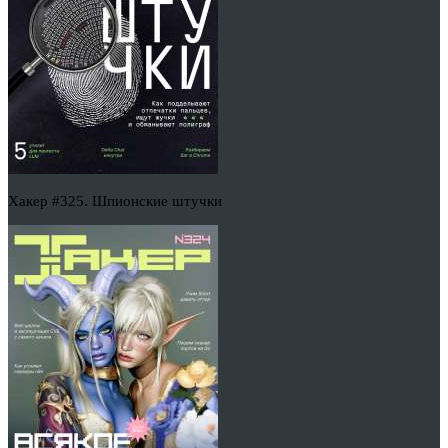
Хакер #325. Шпионские штучки